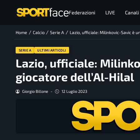
Federazioni
LIVE
Canali
/
/
/
Home
Calcio
Serie A
Lazio, ufficiale: Milinkovic-Savic è 
SERIE A
ULTIMI ARTICOLI
Lazio, ufficiale: Milin
giocatore dell’Al-Hilal
Giorgio Billone
-
12 Luglio 2023