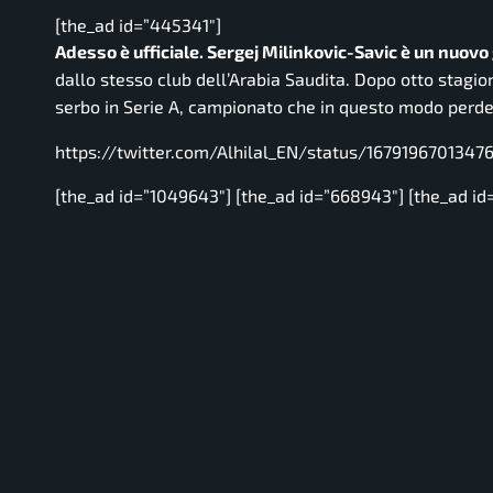
[the_ad id=”445341″]
Adesso è ufficiale. Sergej Milinkovic-Savic è un nuovo 
dallo stesso club dell’Arabia Saudita. Dopo otto stagio
serbo in Serie A, campionato che in questo modo perde u
https://twitter.com/Alhilal_EN/status/1679196701347
[the_ad id=”1049643″] [the_ad id=”668943″] [the_ad id