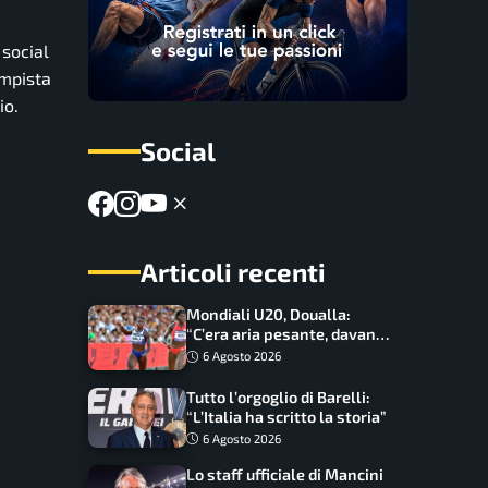
 social
ampista
io.
Social
Articoli recenti
Mondiali U20, Doualla:
“C’era aria pesante, davano
le mascherine! Finale? Non
6 Agosto 2026
ho nulla da perdere”
Tutto l’orgoglio di Barelli:
“L’Italia ha scritto la storia”
6 Agosto 2026
Lo staff ufficiale di Mancini