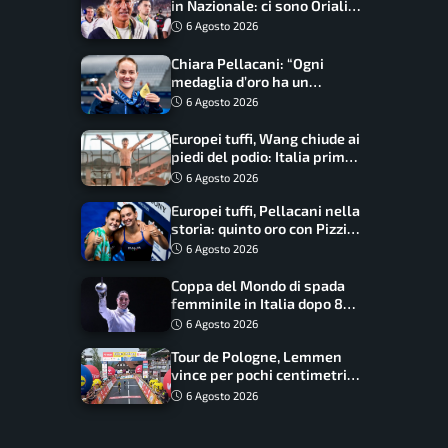
in Nazionale: ci sono Oriali e
Bonucci, confermato un
6 Agosto 2026
ritorno
Chiara Pellacani: “Ogni
medaglia d’oro ha un
significato diverso. Ho fatto
6 Agosto 2026
il salto di qualità”
Europei tuffi, Wang chiude ai
piedi del podio: Italia prima
nel medagliere
6 Agosto 2026
Europei tuffi, Pellacani nella
storia: quinto oro con Pizzini
nel sincro da 3 metri
6 Agosto 2026
Coppa del Mondo di spada
femminile in Italia dopo 8
anni, Alberta Santuccio: “Il
6 Agosto 2026
lavoro dà sempre i suoi
Tour de Pologne, Lemmen
frutti”
vince per pochi centimetri
su Scaroni: maxi-caduta e
6 Agosto 2026
tappa accorciata