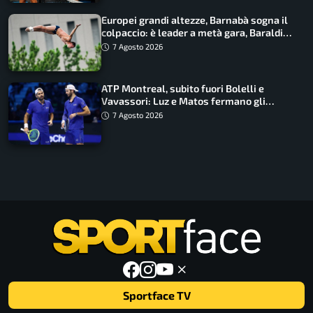
Europei grandi altezze, Barnabà sogna il
colpaccio: è leader a metà gara, Baraldi
ancora in corsa
7 Agosto 2026
ATP Montreal, subito fuori Bolelli e
Vavassori: Luz e Matos fermano gli
azzurri
7 Agosto 2026
Sportface TV