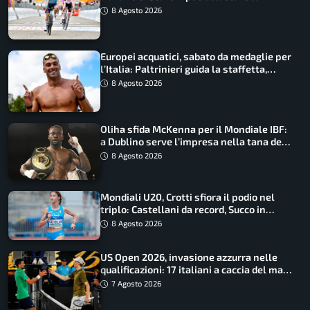
maglia di Lemmen
8 Agosto 2026
Europei acquatici, sabato da medaglie per
l’Italia: Paltrinieri guida la staffetta,
Barnabà sogna l’oro dalle grandi altezze
8 Agosto 2026
Oliha sfida McKenna per il Mondiale IBF:
a Dublino serve l’impresa nella tana del
lupo
8 Agosto 2026
Mondiali U20, Crotti sfiora il podio nel
triplo: Castellani da record, Succo in
finale
8 Agosto 2026
US Open 2026, invasione azzurra nelle
qualificazioni: 17 italiani a caccia del main
draw
7 Agosto 2026