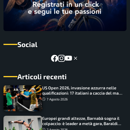
Social
Articoli recenti
US Open 2026, invasione azzurra nelle
qualificazioni: 17 italiani a caccia del main
draw
7 Agosto 2026
Europei grandi altezze, Barnabà sogna il
colpaccio: è leader a metà gara, Baraldi
ancora in corsa
7 Agosto 2026