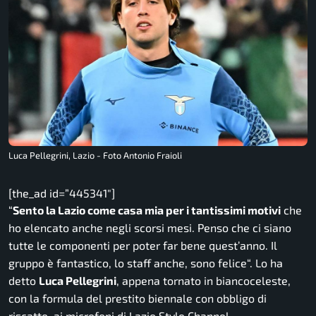
Luca Pellegrini, Lazio - Foto Antonio Fraioli
[the_ad id=”445341″]
“
Sento la Lazio come casa mia per i tantissimi motivi
che
ho elencato anche negli scorsi mesi. Penso che ci siano
tutte le componenti per poter far bene quest’anno. Il
gruppo è fantastico, lo staff anche, sono felice
“. Lo ha
detto
Luca Pellegrini
, appena tornato in biancoceleste,
con la formula del prestito biennale con obbligo di
riscatto, ai microfoni di
Lazio Style Channel
.