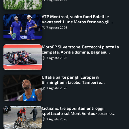
ATP Montreal, subito fuori Bolelli e
Vavassori: Luz e Matos fermano gli
azzurri
7 Agosto 2026
MotoGP Silverstone, Bezzecchi piazza la
zampata: Aprilia domina, Bagnaia
costretto al Q1
7 Agosto 2026
L’Italia parte per gli Europei di
Birmingham: Jacobs, Tamberi e
Battocletti guidano una spedizione
7 Agosto 2026
record
Ciclismo, tre appuntamenti oggi:
spettacolo sul Mont Ventoux, orari e
come vederli
7 Agosto 2026