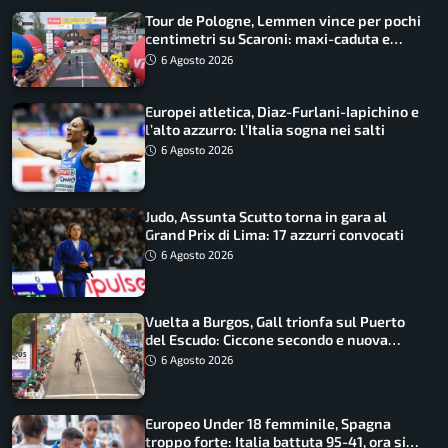
Tour de Pologne, Lemmen vince per pochi
centimetri su Scaroni: maxi-caduta e
tappa accorciata
6 Agosto 2026
Europei atletica, Diaz-Furlani-Iapichino e
l’alto azzurro: l’Italia sogna nei salti
6 Agosto 2026
Judo, Assunta Scutto torna in gara al
Grand Prix di Lima: 17 azzurri convocati
6 Agosto 2026
Vuelta a Burgos, Gall trionfa sul Puerto
del Escudo: Ciccone secondo e nuova
maglia di leader
6 Agosto 2026
Europeo Under 18 femminile, Spagna
troppo forte: Italia battuta 95-41, ora si