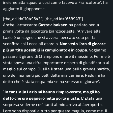
insieme alla squadra così come facevo a Francoforte”,
ha
aggiunto il giapponese.
[the_ad id=”1049643″] [the_ad id=”668943″]
Anche l’attaccante
Gustav Isaksen
ha parlato per la
prima volta da giocatore biancoceleste:
“Arrivare alla
Lazio è un sogno che si avvera, peccato solo per la
sconfitta col Lecce all’esordio.
Non vedo l’ora di giocare
più partite possibili in campionato e in coppa
. Vogliamo
passare il girone di Champions e fare il massimo. Per me è
stata spesa una cifra importante e spero di giustificarla al
meglio sul campo. Quella è stata una bella grande partita,
uno dei momenti più belli della mia carriera. Radu mi ha
detto che è stata colpa mia se ha smesso di giocare”.
“
In tanti alla Lazio mi hanno rimproverato, ma gli ho
detto che ora segnerò nella porta giusta
. E’ stata una
sorpresa vederne così tanti al mio arrivo all’aeroporto.
Loro sono disposti a tutto per questa maglia, come me. Il