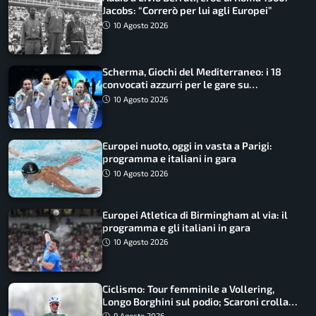
Jacobs: “Correrò per lui agli Europei”
10 Agosto 2026
Scherma, Giochi del Mediterraneo: i 18
convocati azzurri per le gare su
SportFaceTV
10 Agosto 2026
Europei nuoto, oggi in vasta a Parigi:
programma e italiani in gara
10 Agosto 2026
Europei Atletica di Birmingham al via: il
programma e gli italiani in gara
10 Agosto 2026
Ciclismo: Tour femminile a Vollering,
Longo Borghini sul podio; Scaroni crolla
in Polonia
9 Agosto 2026