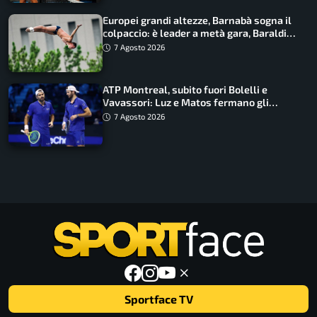
Europei grandi altezze, Barnabà sogna il
colpaccio: è leader a metà gara, Baraldi
ancora in corsa
7 Agosto 2026
ATP Montreal, subito fuori Bolelli e
Vavassori: Luz e Matos fermano gli
azzurri
7 Agosto 2026
Sportface TV