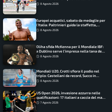
maglia di Lemmen
8 Agosto 2026
Europei acquatici, sabato da medaglie per
l’Italia: Paltrinieri guida la staffetta,
Barnabà sogna l’oro dalle grandi altezze
8 Agosto 2026
Oliha sfida McKenna per il Mondiale IBF:
a Dublino serve l’impresa nella tana del
lupo
8 Agosto 2026
Mondiali U20, Crotti sfiora il podio nel
triplo: Castellani da record, Succo in
finale
8 Agosto 2026
US Open 2026, invasione azzurra nelle
qualificazioni: 17 italiani a caccia del main
draw
7 Agosto 2026