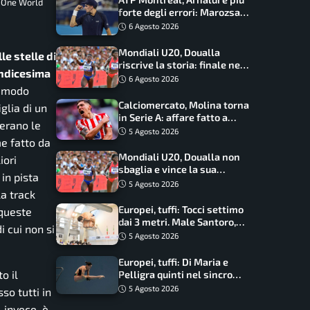
a One World
forte degli errori: Marozsan
piegato dopo oltre due ore
6 Agosto 2026
Mondiali U20, Doualla
le stelle di
riscrive la storia: finale nei
undicesima
100 metri dopo trent’anni
6 Agosto 2026
in modo
Calciomercato, Molina torna
glia di un
in Serie A: affare fatto a
erano le
cifre sorprendenti
5 Agosto 2026
e fatto da
Mondiali U20, Doualla non
iori
sbaglia e vince la sua
 in pista
batteria sui 100 metri:
5 Agosto 2026
la track
quando si disputano le finali
Europei, tuffi: Tocci settimo
 queste
dai 3 metri. Male Santoro,
i cui non si
Wesemann si prende l’oro
5 Agosto 2026
Europei, tuffi: Di Maria e
o il
Pelligra quinti nel sincro
misto. Oro all’Ucraina
5 Agosto 2026
so tutti in
 invece, è