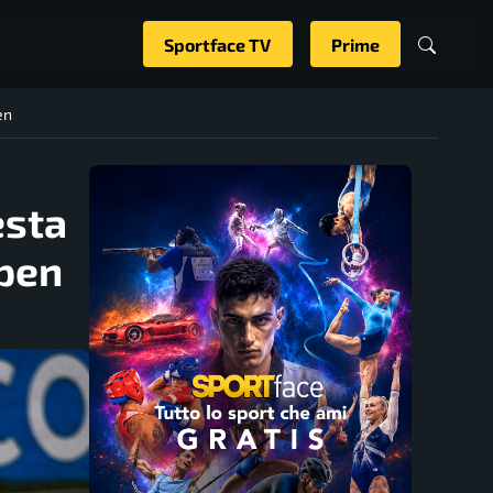
Sportface TV
Prime
en
esta
ppen