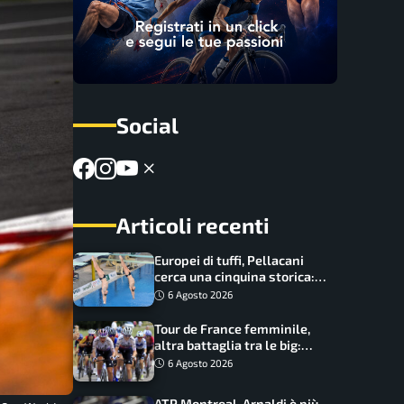
Social
Articoli recenti
Europei di tuffi, Pellacani
cerca una cinquina storica:
Conte e Wang sfidano la
6 Agosto 2026
piattaforma
Tour de France femminile,
altra battaglia tra le big:
Longo Borghini sogna il
6 Agosto 2026
colpo
ATP Montreal, Arnaldi è più