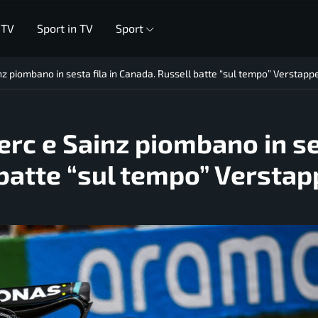
 TV
Sport in TV
Sport
inz piombano in sesta fila in Canada. Russell batte “sul tempo” Verstapp
lerc e Sainz piombano in s
l batte “sul tempo” Versta