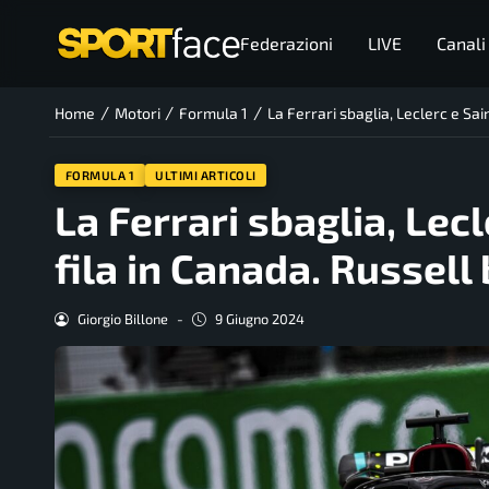
Federazioni
LIVE
Canali
/
/
/
Home
Motori
Formula 1
La Ferrari sbaglia, Leclerc e Sa
FORMULA 1
ULTIMI ARTICOLI
La Ferrari sbaglia, Lec
fila in Canada. Russel
Giorgio Billone
-
9 Giugno 2024