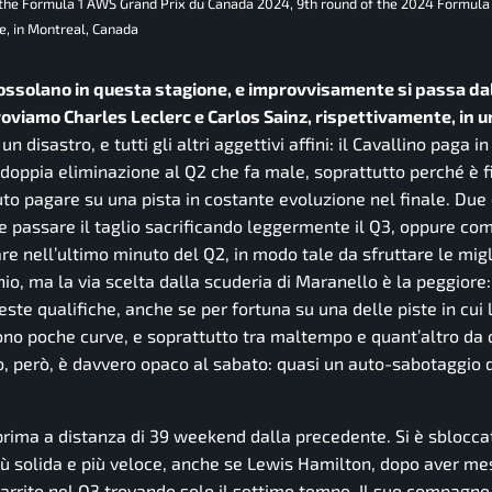
the Formula 1 AWS Grand Prix du Canada 2024, 9th round of the 2024 Formul
e, in Montreal, Canada
rossolano in questa stagione, e improvvisamente si passa dal
roviamo Charles Leclerc e Carlos Sainz, rispettivamente, in 
n disastro, e tutti gli altri aggettivi affini: il Cavallino paga 
a doppia eliminazione al Q2 che fa male, soprattutto perché è fi
o pagare su una pista in costante evoluzione nel finale. Due 
 passare il taglio sacrificando leggermente il Q3, oppure com
are nell’ultimo minuto del Q2, in modo tale da sfruttare le migl
hio, ma la via scelta dalla scuderia di Maranello è la peggiore:
ste qualifiche, anche se per fortuna su una delle piste in cui 
sono poche curve, e soprattutto tra maltempo e quant’altro da
so, però, è davvero opaco al sabato: quasi un auto-sabotaggio d
 prima a distanza di 39 weekend dalla precedente. Si è sbloccat
ù solida e più veloce, anche se Lewis Hamilton, dopo aver mes
arrito nel Q3 trovando solo il settimo tempo. Il suo compagno,