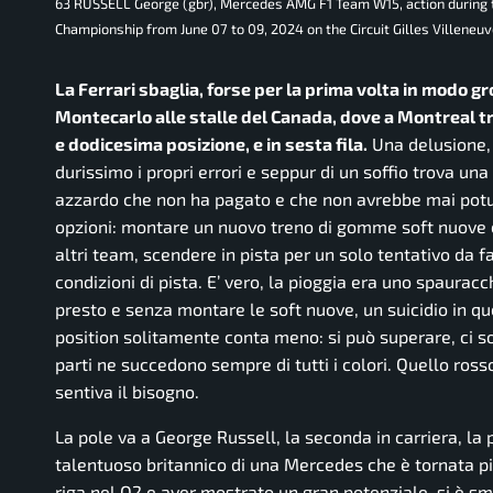
63 RUSSELL George (gbr), Mercedes AMG F1 Team W15, action during 
Championship from June 07 to 09, 2024 on the Circuit Gilles Villeneuv
La Ferrari sbaglia, forse per la prima volta in modo g
Montecarlo alle stalle del Canada, dove a Montreal t
e dodicesima posizione, e in sesta fila.
Una delusione, u
durissimo i propri errori e seppur di un soffio trova un
azzardo che non ha pagato e che non avrebbe mai potut
opzioni: montare un nuovo treno di gomme soft nuove e
altri team, scendere in pista per un solo tentativo da f
condizioni di pista. E’ vero, la pioggia era uno spauracc
presto e senza montare le soft nuove, un suicidio in que
position solitamente conta meno: si può superare, ci 
parti ne succedono sempre di tutti i colori. Quello ros
sentiva il bisogno.
La pole va a George Russell, la seconda in carriera, la
talentuoso britannico di una Mercedes che è tornata pi
riga nel Q2 e aver mostrato un gran potenziale, si è sm