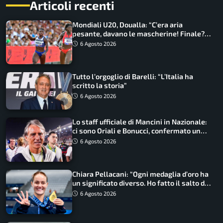
Articoli recenti
Mondiali U20, Doualla: “C’era aria
pesante, davano le mascherine! Finale?
Non ho nulla da perdere”
6 Agosto 2026
Tutto l’orgoglio di Barelli: “L’Italia ha
scritto la storia”
6 Agosto 2026
Lo staff ufficiale di Mancini in Nazionale:
ci sono Oriali e Bonucci, confermato un
ritorno
6 Agosto 2026
Chiara Pellacani: “Ogni medaglia d’oro ha
un significato diverso. Ho fatto il salto di
qualità”
6 Agosto 2026