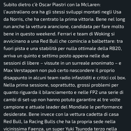
Subito dietro c’è Oscar Piastri con la McLaren:
l’australiano ora ha gli stessi sviluppi montati negli Usa
da Norris, che ha centrato la prima vittoria. Bene nel long
run anche la vettura arancione, candidata per fare molto
bene in questo weekend. Ferrari e team di Woking si
avvicinano a una Red Bull che comincia a balbettare: tra
fuori pista e una stabilità per nulla ottimale della RB20,
arriva un quinto e settimo posto appena nelle due
sessioni di libere – vissute in un surreale anonimato – e
Max Verstappen non può certo nascondere il proprio
disappunto in alcuni team radio infastiditi e critici col box.
Nella prima sessione, soprattutto, grossi problemi per
quanto riguarda il bilanciamento e nelle FP2 una serie di
cambi di set-up non hanno potuto garantire al tre volte
campione e attuale leader del Mondiale le performance
desiderate. Bene invece con la vettura cadetta di casa
Red Bull, la Racing Bulls che ha la propria sede nella
vicinissima Faenza, un super Yuki Tsunoda terzo nella