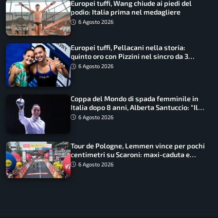
Europei tuffi, Wang chiude ai piedi del
podio: Italia prima nel medagliere
6 Agosto 2026
Europei tuffi, Pellacani nella storia:
quinto oro con Pizzini nel sincro da 3
metri
6 Agosto 2026
Coppa del Mondo di spada femminile in
Italia dopo 8 anni, Alberta Santuccio: “Il
lavoro dà sempre i suoi frutti”
6 Agosto 2026
Tour de Pologne, Lemmen vince per pochi
centimetri su Scaroni: maxi-caduta e
tappa accorciata
6 Agosto 2026