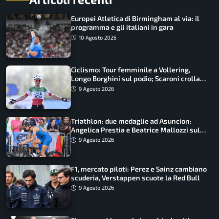
Europei Atletica di Birmingham al via: il
programma e gli italiani in gara
10 Agosto 2026
Ciclismo: Tour femminile a Vollering,
Longo Borghini sul podio; Scaroni crolla
in Polonia
9 Agosto 2026
Triathlon: due medaglie ad Asuncion:
Angelica Prestia e Beatrice Mallozzi sul
podio
9 Agosto 2026
F1, mercato piloti: Perez e Sainz cambiano
scuderia, Verstappen scuote la Red Bull
9 Agosto 2026