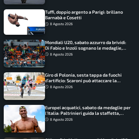
Tuffi, doppio argento a Parigi: brillano
Barnabà e Cosetti
8 Agosto 2026
Mondiali U20, sabato azzurro da brividi:
Di Fabio e Inzoli sognano le medaglie,
Castellani e Succo in finale
8 Agosto 2026
Giro di Polonia, sesta tappa da fuochi
d’artificio: Scaroni può attaccare la
maglia di Lemmen
8 Agosto 2026
Europei acquatici, sabato da medaglie per
l’Italia: Paltrinieri guida la staffetta,
Barnabà sogna l’oro dalle grandi altezze
8 Agosto 2026