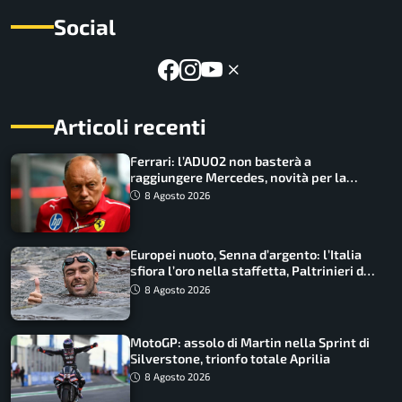
Social
Articoli recenti
Ferrari: l’ADUO2 non basterà a
raggiungere Mercedes, novità per la
Macarena
8 Agosto 2026
Europei nuoto, Senna d’argento: l’Italia
sfiora l’oro nella staffetta, Paltrinieri da
urlo, il bilancio azzurro
8 Agosto 2026
MotoGP: assolo di Martin nella Sprint di
Silverstone, trionfo totale Aprilia
8 Agosto 2026