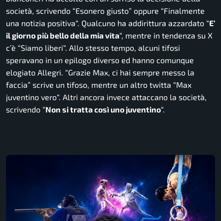
società, scrivendo “
Esonero giusto
” oppure “
Finalmente
una notizia positiva
“. Qualcuno ha addirittura azzardato “
E’
il giorno più bello della mia vita
“, mentre in tendenza su
X
c’è “
Siamo liberi
“. Allo stesso tempo, alcuni tifosi
speravano in un epilogo diverso ed hanno comunque
elogiato Allegri. “
Grazie Max, ci hai sempre messo la
faccia
” scrive un tifoso, mentre un altro twitta “
Max
juventino vero
“. Altri ancora invece attaccano la società,
scrivendo “
Non si tratta così uno juventino
“.