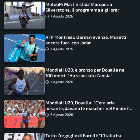
MotoGP: Martin sfida Marquez a
Silverstone, il programma e gli orari
7 Agosto 2026
ATP Montreal: Darderi avanza, Musetti
ancora fuori con Jodar
7 Agosto 2026
Mondiali U20, è bronzo per Doualla nei
100 metri: “Ho scacciato l’ansia”
7 Agosto 2026
Mondiali U20, Doualla: “C’era aria
pesante, davano le mascherine! Finale?
Non ho nulla da perdere”
6 Agosto 2026
Tutto l’orgoglio di Barelli: “L’Italia ha