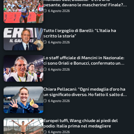
pesante, davano le mascherine! Finale?
Non ho nulla da perdere”
6 Agosto 2026
Tutto l’orgoglio di Barelli: “L’Italia ha
scritto la storia”
6 Agosto 2026
Lo staff ufficiale di Mancini in Nazionale:
ci sono Oriali e Bonucci, confermato un
ritorno
6 Agosto 2026
Chiara Pellacani: “Ogni medaglia d’oro ha
un significato diverso. Ho fatto il salto di
qualità”
6 Agosto 2026
Europei tuffi, Wang chiude ai piedi del
podio: Italia prima nel medagliere
6 Agosto 2026