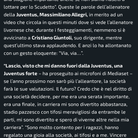
lottare per lo Scudetto
“. Queste le parole dell’allenatore
della
Juventus, Massimiliano Allegri,
in merito ad un
video che circola in questi minuti dove si vede l’allenatore
livornese che, durante i festeggiamenti, nemmeno si è
avvicinato a
Cristiano Giuntoli,
suo dirigente, mentre
quest’ultimo stava applaudendo. E anzi lo ha allontanato
con un gesto eloquente: “Via, via…”.
“Lascio, visto che mi danno fuori dalla Juventus, una
Juventus forte
– ha proseguito ai microfoni di Mediaset
–
se l’anno prossimo non sarò più l’alleantore, la società
farà le sue valutazioni. Il futuro? Credo che è nel diritto di
una società decidere, per me era una serata importante,
era una finale, in carriera mi sono divertito abbastanza,
stadio pazzesco con tifosi meravigliosi da entrambe le
parti, mi sono divertito e spero di viverne altre nella mia
carriera”. “Sono molto contento per i ragazzi, hanno
regalato una gioia alla società, ai tifosi e a me. Vincere