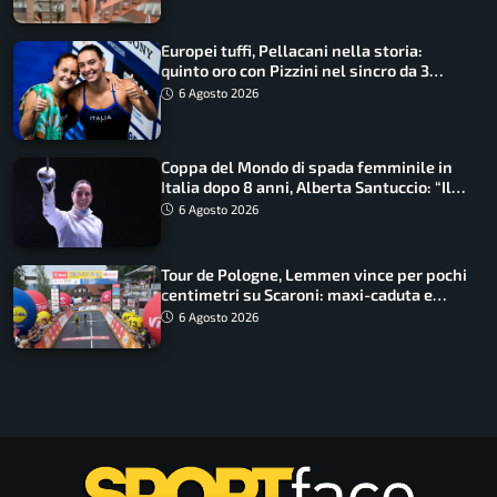
Europei tuffi, Pellacani nella storia:
quinto oro con Pizzini nel sincro da 3
metri
6 Agosto 2026
Coppa del Mondo di spada femminile in
Italia dopo 8 anni, Alberta Santuccio: “Il
lavoro dà sempre i suoi frutti”
6 Agosto 2026
Tour de Pologne, Lemmen vince per pochi
centimetri su Scaroni: maxi-caduta e
tappa accorciata
6 Agosto 2026