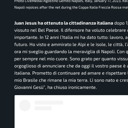
Photo LiveMedia/Agostino Gemito Naples, Italy, January 17, 2023, It
Napoli rejoices after the net during the Coppa Italia Freccia Rossa
Juan Jesus ha ottenuto la cittadinanza italiana
dopo 12
vissuto nel Bel Paese. Il difensore ha voluto celebrare
importante. In 12 anni l’Italia mi ha dato tutto: lavoro, 
futuro. Ho visto e ammirato le Alpi e le isole, le città,
ora mi sveglio guardando la meraviglia di Napoli. Con 
per sempre nel mio cuore. Sono grato per quanto viss
orgoglioso di annunciare che da oggi il vostro paese è 
italiana. Prometto di continuare ad amare e rispettare 
mio Brasile che rimane la mia terra. Lì sono nato e cres
Giovanni Gesù”
, ha chiuso ironicamente.