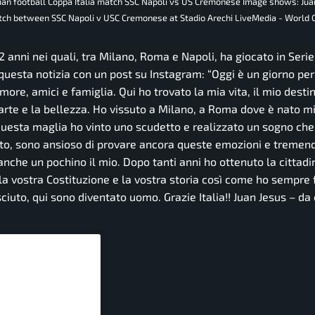
alian football Coppa Italia match SSC Napoli vs US Cremonese Image shows: Jua
 match between SSC Napoli v USC Cremonese at Stadio Arechi LiveMedia - World 
 anni nei quali, tra Milano, Roma e Napoli, ha giocato in Serie
 questa notizia con un post su Instagram:
“Oggi è un giorno pe
amore, amici e famiglia. Qui ho trovato la mia vita, il mio destin
 l’arte e la bellezza. Ho vissuto a Milano, a Roma dove è nato mio
questa maglia ho vinto uno scudetto e realizzato un sogno che
uto, sono ansioso di provare ancora queste emozioni e treme
anche un pochino il mio. Dopo tanti anni ho ottenuto la cittad
la vostra Costituzione e la vostra storia così come ho sempre 
ciuto, qui sono diventato uomo. Grazie Italia!! Juan Jesus – da