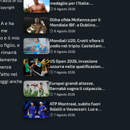
n Jesus of SSC
medaglie per l’Italia:
Copyright
Paltrinieri guida la staffetta,
8 Agosto 2026
Barnabà sogna l’oro dalle
grandi altezze
Oliha sfida McKenna per il
 A e ha
Mondiale IBF: a Dublino
serve l’impresa nella tana
r me
8 Agosto 2026
del lupo
o e il mio
Mondiali U20, Crotti sfiora il
 figlio, e
podio nel triplo: Castellani
da record, Succo in finale
 rimarrà
8 Agosto 2026
ndamente
US Open 2026, invasione
azzurra nelle qualificazioni:
inanza
17 italiani a caccia del main
7 Agosto 2026
fatto nel
draw
 oggi anche
Europei grandi altezze,
Barnabà sogna il colpaccio:
è leader a metà gara, Baraldi
7 Agosto 2026
ancora in corsa
ATP Montreal, subito fuori
Bolelli e Vavassori: Luz e
Matos fermano gli azzurri
7 Agosto 2026