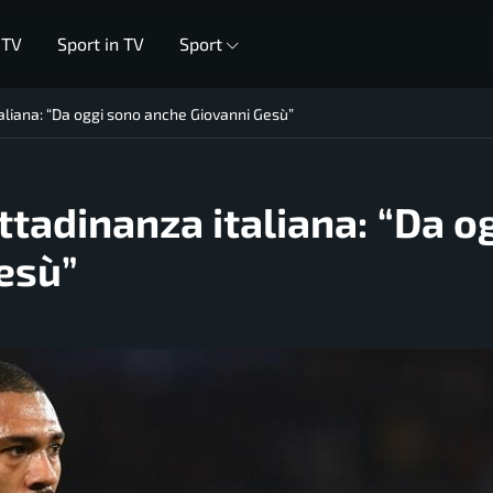
 TV
Sport in TV
Sport
taliana: “Da oggi sono anche Giovanni Gesù”
ittadinanza italiana: “Da o
esù”