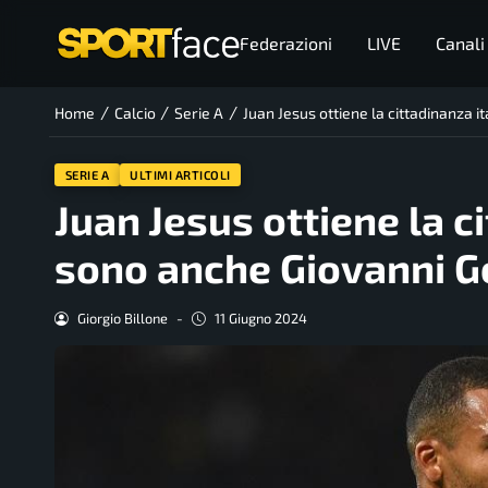
Federazioni
LIVE
Canali
/
/
/
Home
Calcio
Serie A
Juan Jesus ottiene la cittadinanza i
SERIE A
ULTIMI ARTICOLI
Juan Jesus ottiene la c
sono anche Giovanni G
Giorgio Billone
-
11 Giugno 2024