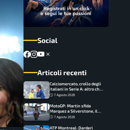
Social
Articoli recenti
Calciomercato, crollo degli
italiani in Serie A: altro che
svolta dopo il Mondiale
7 Agosto 2026
MotoGP: Martin sfida
Marquez a Silverstone, il
programma e gli orari
7 Agosto 2026
ATP Montreal: Darderi