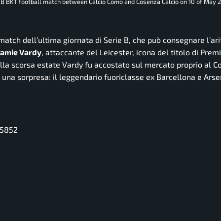
ie B BKT football match between Calcio Como and Cosenza Calcio on 10 of May 
match dell’ultima giornata di Serie B, che può consegnare l’ar
Jamie Vardy
, attaccante del Leicester, icona del titolo di Prem
ella scorsa estate Vardy fu accostato sul mercato proprio al C
una sorpresa: il leggendario fuoriclasse ex Barcellona e Arsen
55852