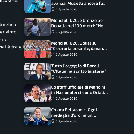
2024 at the
avanza, Musetti ancora fuori
con Jodar
7 Agosto 2026
Mondiali U20, è bronzo per
itmetica
Doualla nei 100 metri: “Ho
scacciato l’ansia”
ier vinto
7 Agosto 2026
omo.
Mondiali U20, Doualla:
al è tra gli
“C’era aria pesante, davano
le mascherine! Finale? Non
6 Agosto 2026
ho nulla da perdere”
Tutto l’orgoglio di Barelli:
“L’Italia ha scritto la storia”
6 Agosto 2026
Lo staff ufficiale di Mancini
in Nazionale: ci sono Oriali e
Bonucci, confermato un
6 Agosto 2026
ritorno
Chiara Pellacani: “Ogni
medaglia d’oro ha un
significato diverso. Ho fatto
6 Agosto 2026
il salto di qualità”