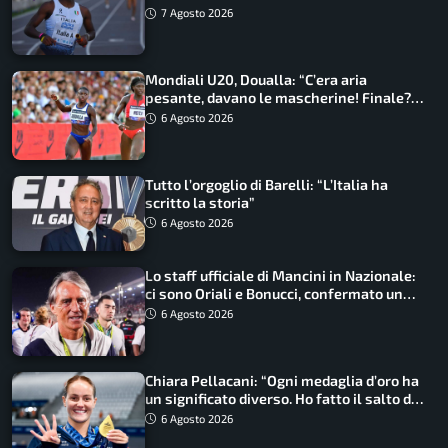
7 Agosto 2026
Mondiali U20, Doualla: “C’era aria
pesante, davano le mascherine! Finale?
Non ho nulla da perdere”
6 Agosto 2026
Tutto l’orgoglio di Barelli: “L’Italia ha
scritto la storia”
6 Agosto 2026
Lo staff ufficiale di Mancini in Nazionale:
ci sono Oriali e Bonucci, confermato un
ritorno
6 Agosto 2026
Chiara Pellacani: “Ogni medaglia d’oro ha
un significato diverso. Ho fatto il salto di
qualità”
6 Agosto 2026