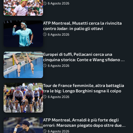
6 Agosto 2026
ATP Montreal, Musetti cerca la rivincita
contro Jodar: in palio gli ottavi
6 Agosto 2026
Europei di tuffi, Pellacani cerca una
cinquina storica: Conte e Wang sfidano la
piattaforma
6 Agosto 2026
Tour de France femminile, altra battaglia
tra le big: Longo Borghini sogna il colpo
6 Agosto 2026
ATP Montreal, Arnaldi è più forte degli
errori: Marozsan piegato dopo oltre due
ore
6 Agosto 2026