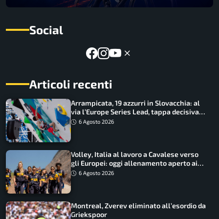
Social
Articoli recenti
Arrampicata, 19 azzurri in Slovacchia: al
via l’Europe Series Lead, tappa decisiva
per la Speed
6 Agosto 2026
Volley, Italia al lavoro a Cavalese verso
gli Europei: oggi allenamento aperto ai
tifosi
6 Agosto 2026
Montreal, Zverev eliminato all’esordio da
Griekspoor