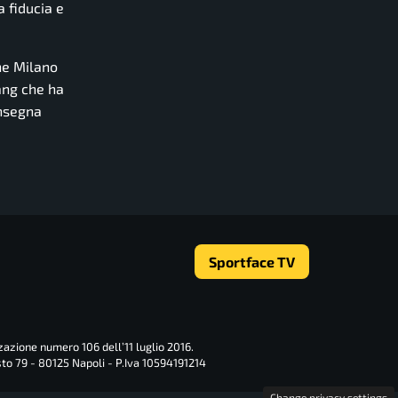
a fiducia e
he Milano
hang che ha
nsegna
Sportface TV
zazione numero 106 dell’11 luglio 2016.
sto 79 - 80125 Napoli - P.Iva 10594191214
Change privacy settings