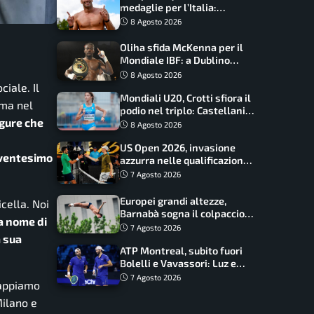
medaglie per l’Italia:
Paltrinieri guida la staffetta,
8 Agosto 2026
Barnabà sogna l’oro dalle
grandi altezze
Oliha sfida McKenna per il
Mondiale IBF: a Dublino
serve l’impresa nella tana
8 Agosto 2026
del lupo
iale. Il
Mondiali U20, Crotti sfiora il
 ma nel
podio nel triplo: Castellani
igure che
da record, Succo in finale
8 Agosto 2026
US Open 2026, invasione
l ventesimo
azzurra nelle qualificazioni:
17 italiani a caccia del main
7 Agosto 2026
draw
Europei grandi altezze,
cella. Noi
Barnabà sogna il colpaccio:
 a nome di
è leader a metà gara, Baraldi
7 Agosto 2026
a sua
ancora in corsa
ATP Montreal, subito fuori
Bolelli e Vavassori: Luz e
Matos fermano gli azzurri
7 Agosto 2026
sappiamo
Milano e