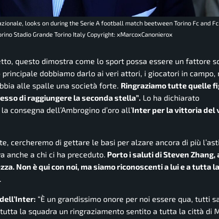
azionale, looks on during the Serie A football match beetween Torino Fc and Fc
 Torino Stadio Grande Torino Italy Copyright: xMarcoxCanonierox
etto, questo dimostra come lo sport possa essere un fattore soc
 principale dobbiamo darlo ai veri attori, i giocatori in campo,
bia alle spalle una società forte.
Ringraziamo tutte quelle f
messo di raggiungere la seconda stella”
.
Lo ha dichiarato
la consegna dell’Ambrogino d’oro all’
Inter per la vittoria de
 cercheremo di gettare le basi per alzare ancora di più l’asti
va anche a chi ci ha preceduto.
Porto i saluti di Steven Zhang,
zza. Non è qui con noi, ma siamo riconoscenti a lui e a tutta l
.
dell’Inter:
“
È un grandissimo onore per noi essere qua, tutti 
utta la squadra un ringraziamento sentito a tutta la città di 