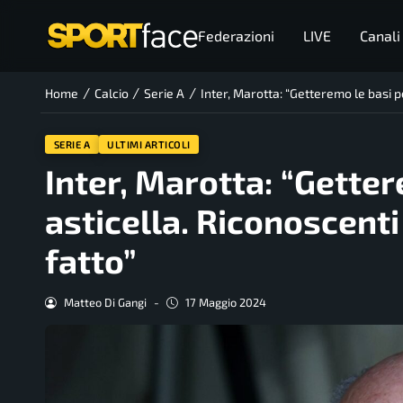
Federazioni
LIVE
Canali
/
/
/
Home
Calcio
Serie A
Inter, Marotta: “Getteremo le basi p
SERIE A
ULTIMI ARTICOLI
Inter, Marotta: “Getter
asticella. Riconoscenti
fatto”
Matteo Di Gangi
-
17 Maggio 2024