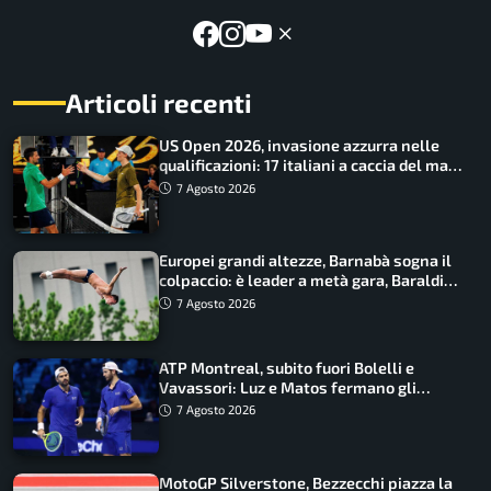
Articoli recenti
US Open 2026, invasione azzurra nelle
qualificazioni: 17 italiani a caccia del main
draw
7 Agosto 2026
Europei grandi altezze, Barnabà sogna il
colpaccio: è leader a metà gara, Baraldi
ancora in corsa
7 Agosto 2026
ATP Montreal, subito fuori Bolelli e
Vavassori: Luz e Matos fermano gli
azzurri
7 Agosto 2026
MotoGP Silverstone, Bezzecchi piazza la