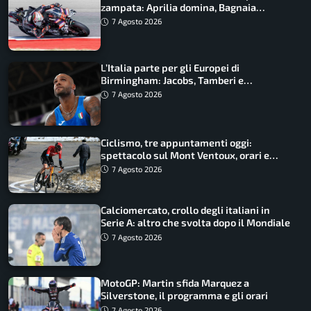
zampata: Aprilia domina, Bagnaia
costretto al Q1
7 Agosto 2026
L’Italia parte per gli Europei di
Birmingham: Jacobs, Tamberi e
Battocletti guidano una spedizione
7 Agosto 2026
record
Ciclismo, tre appuntamenti oggi:
spettacolo sul Mont Ventoux, orari e
come vederli
7 Agosto 2026
Calciomercato, crollo degli italiani in
Serie A: altro che svolta dopo il Mondiale
7 Agosto 2026
MotoGP: Martin sfida Marquez a
Silverstone, il programma e gli orari
7 Agosto 2026