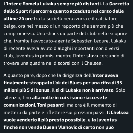
L’Inter e Romelu Lukaku sempre più distanti.
La
Gazzetta
dello Sport ripercorre quanto accaduto nel corso delle
ultime 24 ore
tra la società nerazzurra e il calciatore
belga, ora nel mezzo di un rapporto che sembra più che
compromesso. Uno shock da parte del club nello scoprire
che, tramite l’avvocato-agente Sebastien Ledure, Lukaku
di recente aveva avuto dialoghi importanti con diversi
club, Juventus in primis, mentre l’Inter stava cercando di
trovare una quadra nei discorsi con il Chelsea.
A quanto pare, dopo che la dirigenza dell’
Inter aveva
finalmente strappato l’ok dei Blues per una cifra di 35
milioni più 5 di bonus
, il
sì di Lukaku non è arrivato.
Solo
silenzio, fino
alla notte in cui si sono riaccese le
comunicazioni. Toni pesanti
, ma ora è il momento di
metterli da parte e riflettere sui prossimi passi.
Il Chelsea
vuole venderlo il più presto possibile
, e
la Juventus
finché non vende Dusan Vlahovic di certo non può