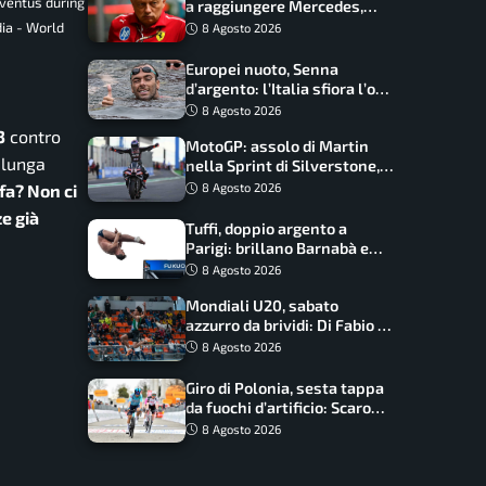
uventus during
a raggiungere Mercedes,
novità per la Macarena
dia - World
8 Agosto 2026
Europei nuoto, Senna
d’argento: l’Italia sfiora l’oro
nella staffetta, Paltrinieri
8 Agosto 2026
da urlo, il bilancio azzurro
3
contro
MotoGP: assolo di Martin
a lunga
nella Sprint di Silverstone,
trionfo totale Aprilia
8 Agosto 2026
fa? Non ci
e già
Tuffi, doppio argento a
Parigi: brillano Barnabà e
Cosetti
8 Agosto 2026
Mondiali U20, sabato
azzurro da brividi: Di Fabio e
Inzoli sognano le medaglie,
8 Agosto 2026
Castellani e Succo in finale
Giro di Polonia, sesta tappa
da fuochi d’artificio: Scaroni
può attaccare la maglia di
8 Agosto 2026
Lemmen