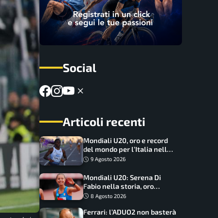
Social
Articoli recenti
Mondiali U20, oro e record
del mondo per l’Italia nella
4×100 mista: Doualla
9 Agosto 2026
straordinaria
Mondiali U20: Serena Di
Fabio nella storia, oro
dominio totale nei 5000 di
8 Agosto 2026
marcia
Ferrari: l’ADUO2 non basterà