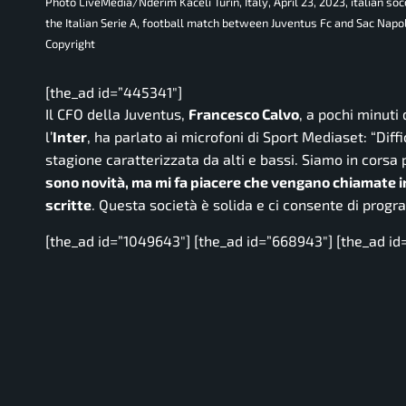
Photo LiveMedia/Nderim Kaceli Turin, Italy, April 23, 2023, italian 
the Italian Serie A, football match between Juventus Fc and Sac Napol
Copyright
[the_ad id=”445341″]
Il CFO della Juventus,
Francesco Calvo
, a pochi minuti 
l’
Inter
, ha parlato ai microfoni di Sport Mediaset:
“Diff
stagione caratterizzata da alti e bassi. Siamo in corsa 
sono novità, ma mi fa piacere che vengano chiamate 
scritte
. Questa società è solida e ci consente di prog
[the_ad id=”1049643″] [the_ad id=”668943″] [the_ad id