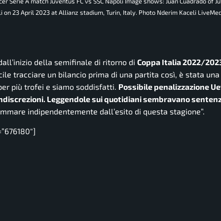
soccer Serie A match Juventus FC vs SSC Napoli Image shows: Juan Cuadrado of J
i on 23 April 2023 at Allianz stadium, Turin, Italy. Photo Nderim Kaceli LiveMe
dall’inizio della semifinale di ritorno di
Coppa Italia 2022/202
icile tracciare un bilancio prima di una partita così, è stata un
per più trofei e siamo soddisfatti.
Possibile penalizzazione Ue
indiscrezioni. Leggendole sui quotidiani sembravano sentenz
rammare indipendentemente dall’esito di questa stagione”.
=”676180″]