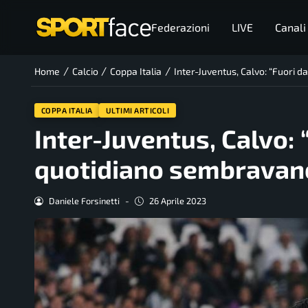
Federazioni
LIVE
Canali
/
/
/
Home
Calcio
Coppa Italia
Inter-Juventus, Calvo: “Fuori 
COPPA ITALIA
ULTIMI ARTICOLI
Inter-Juventus, Calvo: 
quotidiano sembravano
Daniele Forsinetti
-
26 Aprile 2023