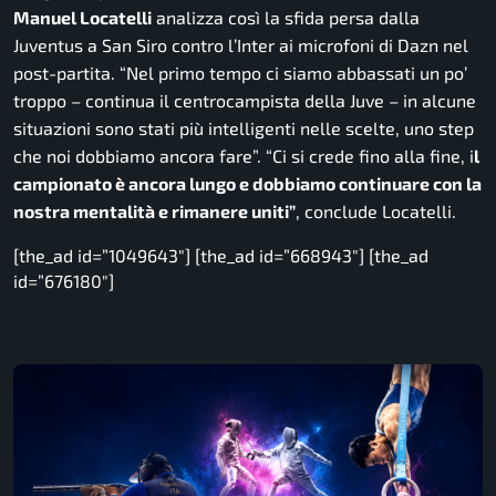
Manuel Locatelli
analizza così la sfida persa dalla
Juventus a San Siro contro l’Inter ai microfoni di Dazn nel
post-partita.
“N
el primo tempo ci siamo abbassati un po’
troppo
– continua il centrocampista della Juve –
in alcune
situazioni sono stati più intelligenti nelle scelte, uno step
che noi dobbiamo ancora fare”. “Ci si crede fino alla fine, i
l
campionato è ancora lungo e dobbiamo continuare con la
nostra mentalità e rimanere uniti”
, conclude Locatelli.
[the_ad id=”1049643″] [the_ad id=”668943″] [the_ad
id=”676180″]