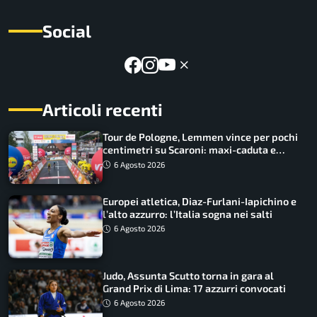
Social
Articoli recenti
Tour de Pologne, Lemmen vince per pochi
centimetri su Scaroni: maxi-caduta e
tappa accorciata
6 Agosto 2026
Europei atletica, Diaz-Furlani-Iapichino e
l’alto azzurro: l’Italia sogna nei salti
6 Agosto 2026
Judo, Assunta Scutto torna in gara al
Grand Prix di Lima: 17 azzurri convocati
6 Agosto 2026