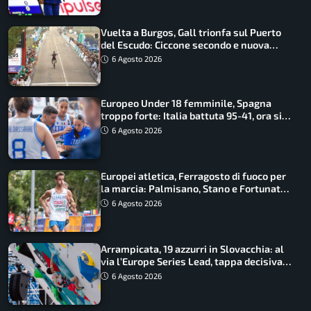
Vuelta a Burgos, Gall trionfa sul Puerto
del Escudo: Ciccone secondo e nuova
maglia di leader
6 Agosto 2026
Europeo Under 18 femminile, Spagna
troppo forte: Italia battuta 95-41, ora si
gioca il Mondiale
6 Agosto 2026
Europei atletica, Ferragosto di fuoco per
la marcia: Palmisano, Stano e Fortunato
guidano l’Italia
6 Agosto 2026
Arrampicata, 19 azzurri in Slovacchia: al
via l’Europe Series Lead, tappa decisiva
per la Speed
6 Agosto 2026