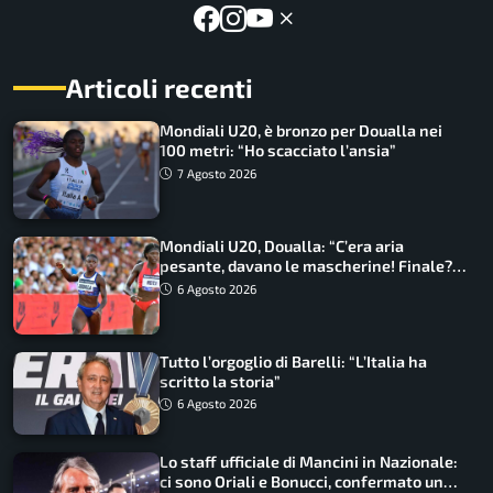
Articoli recenti
Mondiali U20, è bronzo per Doualla nei
100 metri: “Ho scacciato l’ansia”
7 Agosto 2026
Mondiali U20, Doualla: “C’era aria
pesante, davano le mascherine! Finale?
Non ho nulla da perdere”
6 Agosto 2026
Tutto l’orgoglio di Barelli: “L’Italia ha
scritto la storia”
6 Agosto 2026
Lo staff ufficiale di Mancini in Nazionale:
ci sono Oriali e Bonucci, confermato un