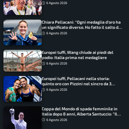
ritorno
6 Agosto 2026
Chiara Pellacani: “Ogni medaglia d’oro ha
un significato diverso. Ho fatto il salto di
qualità”
6 Agosto 2026
Europei tuffi, Wang chiude ai piedi del
podio: Italia prima nel medagliere
6 Agosto 2026
Europei tuffi, Pellacani nella storia:
quinto oro con Pizzini nel sincro da 3
metri
6 Agosto 2026
Coppa del Mondo di spada femminile in
Italia dopo 8 anni, Alberta Santuccio: “Il
lavoro dà sempre i suoi frutti”
6 Agosto 2026