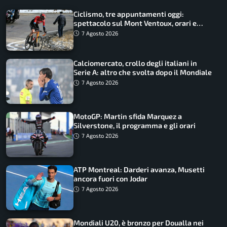
Ciclismo, tre appuntamenti oggi:
spettacolo sul Mont Ventoux, orari e
come vederli
7 Agosto 2026
Calciomercato, crollo degli italiani in
Serie A: altro che svolta dopo il Mondiale
7 Agosto 2026
MotoGP: Martin sfida Marquez a
Silverstone, il programma e gli orari
7 Agosto 2026
ATP Montreal: Darderi avanza, Musetti
ancora fuori con Jodar
7 Agosto 2026
Mondiali U20, è bronzo per Doualla nei