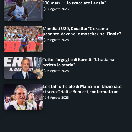
100 metri: “Ho scacciato l’ansia”
7 Agosto 2026
Mondiali U20, Doualla: “C’era aria
pesante, davano le mascherine! Finale?
Non ho nulla da perdere”
6 Agosto 2026
Tutto l’orgoglio di Barelli: “L’Italia ha
scritto la storia”
6 Agosto 2026
Lo staff ufficiale di Mancini in Nazionale:
ci sono Oriali e Bonucci, confermato un
ritorno
6 Agosto 2026