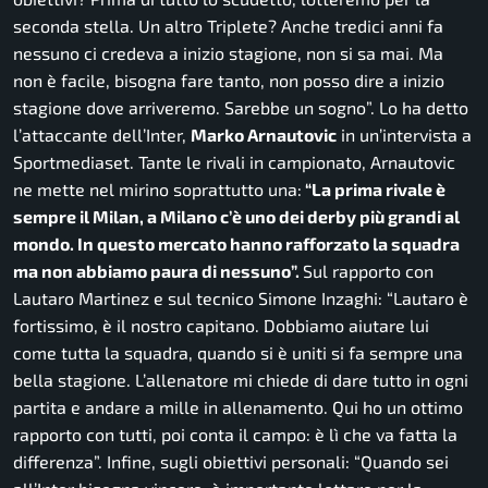
seconda stella. Un altro Triplete? Anche tredici anni fa
nessuno ci credeva a inizio stagione, non si sa mai. Ma
non è facile, bisogna fare tanto, non posso dire a inizio
stagione dove arriveremo. Sarebbe un sogno”.
Lo ha detto
l’attaccante dell’Inter,
Marko Arnautovic
in un’intervista a
Sportmediaset. Tante le rivali in campionato, Arnautovic
ne mette nel mirino soprattutto una:
“La prima rivale è
sempre il Milan, a Milano c’è uno dei derby più grandi al
mondo. In questo mercato hanno rafforzato la squadra
ma non abbiamo paura di nessuno”.
Sul rapporto con
Lautaro Martinez e sul tecnico Simone Inzaghi:
“Lautaro è
fortissimo, è il nostro capitano. Dobbiamo aiutare lui
come tutta la squadra, quando si è uniti si fa sempre una
bella stagione. L’allenatore mi chiede di dare tutto in ogni
partita e andare a mille in allenamento. Qui ho un ottimo
rapporto con tutti, poi conta il campo: è lì che va fatta la
differenza”.
Infine, sugli obiettivi personali:
“Quando sei