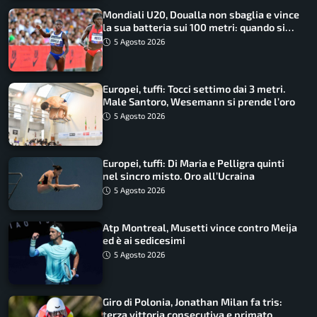
Mondiali U20, Doualla non sbaglia e vince
la sua batteria sui 100 metri: quando si
disputano le finali
5 Agosto 2026
Europei, tuffi: Tocci settimo dai 3 metri.
Male Santoro, Wesemann si prende l’oro
5 Agosto 2026
Europei, tuffi: Di Maria e Pelligra quinti
nel sincro misto. Oro all’Ucraina
5 Agosto 2026
Atp Montreal, Musetti vince contro Meija
ed è ai sedicesimi
5 Agosto 2026
Giro di Polonia, Jonathan Milan fa tris:
terza vittoria consecutiva e primato