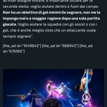
all’Inter bisogna vincere, è importante lottare per la
seconda stella: voglio aiutare dentro e fuori dal campo.
Non ho un obiettivo di gol minimi da segnare, non me lo
impongo mai e a maggior ragione dopo una sola partita
giocata.
Voglio aiutare la squadra con gli assist o con i
gol, che è anche meglio visto che un attaccante vuole
sempre segnare”.
[the_ad id=”1049643″] [the_ad id=”668943″] [the_ad
id=”676180″]