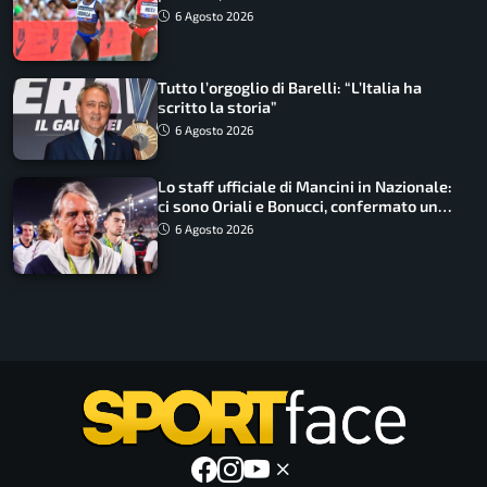
Non ho nulla da perdere”
6 Agosto 2026
Tutto l’orgoglio di Barelli: “L’Italia ha
scritto la storia”
6 Agosto 2026
Lo staff ufficiale di Mancini in Nazionale:
ci sono Oriali e Bonucci, confermato un
ritorno
6 Agosto 2026