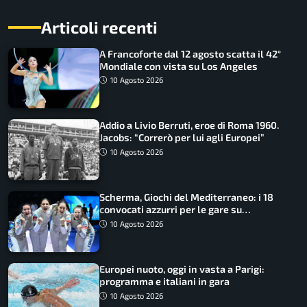
Articoli recenti
A Francoforte dal 12 agosto scatta il 42°
Mondiale con vista su Los Angeles
10 Agosto 2026
Addio a Livio Berruti, eroe di Roma 1960.
Jacobs: “Correrò per lui agli Europei”
10 Agosto 2026
Scherma, Giochi del Mediterraneo: i 18
convocati azzurri per le gare su
SportFaceTV
10 Agosto 2026
Europei nuoto, oggi in vasta a Parigi:
programma e italiani in gara
10 Agosto 2026