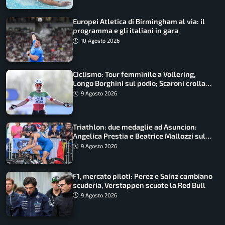
Europei Atletica di Birmingham al via: il
programma e gli italiani in gara
10 Agosto 2026
Ciclismo: Tour femminile a Vollering,
Longo Borghini sul podio; Scaroni crolla
in Polonia
9 Agosto 2026
Triathlon: due medaglie ad Asuncion:
Angelica Prestia e Beatrice Mallozzi sul
podio
9 Agosto 2026
F1, mercato piloti: Perez e Sainz cambiano
scuderia, Verstappen scuote la Red Bull
9 Agosto 2026