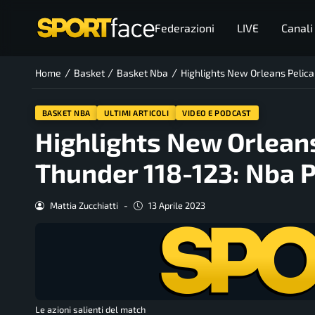
Federazioni
LIVE
Canali
/
/
/
Home
Basket
Basket Nba
Highlights New Orleans Pelic
BASKET NBA
ULTIMI ARTICOLI
VIDEO E PODCAST
Highlights New Orlean
Thunder 118-123: Nba P
Mattia Zucchiatti
-
13 Aprile 2023
Le azioni salienti del match