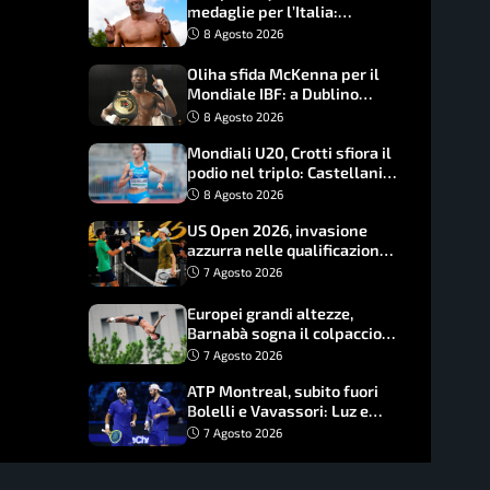
medaglie per l’Italia:
Paltrinieri guida la staffetta,
8 Agosto 2026
Barnabà sogna l’oro dalle
grandi altezze
Oliha sfida McKenna per il
Mondiale IBF: a Dublino
serve l’impresa nella tana
8 Agosto 2026
del lupo
Mondiali U20, Crotti sfiora il
podio nel triplo: Castellani
da record, Succo in finale
8 Agosto 2026
US Open 2026, invasione
azzurra nelle qualificazioni:
17 italiani a caccia del main
7 Agosto 2026
draw
Europei grandi altezze,
Barnabà sogna il colpaccio:
è leader a metà gara, Baraldi
7 Agosto 2026
ancora in corsa
ATP Montreal, subito fuori
Bolelli e Vavassori: Luz e
Matos fermano gli azzurri
7 Agosto 2026