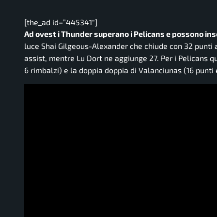
[the_ad id=”445341″]
Ad ovest i Thunder superano i Pelicans e possono inse
luce Shai Gilgeous-Alexander che chiude con 32 punti a r
assist, mentre Lu Dort ne aggiunge 27. Per i Pelicans qu
6 rimbalzi) e la doppia doppia di Valanciunas (16 punti 