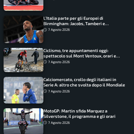
L’Italia parte per gli Europei di
Birmingham: Jacobs, Tamberi e
Battocletti guidano una spedizione
7 Agosto 2026
record
Ciclismo, tre appuntamenti oggi:
spettacolo sul Mont Ventoux, orari e
come vederli
7 Agosto 2026
Calciomercato, crollo degli italiani in
Serie A: altro che svolta dopo il Mondiale
7 Agosto 2026
MotoGP: Martin sfida Marquez a
Silverstone, il programma e gli orari
7 Agosto 2026