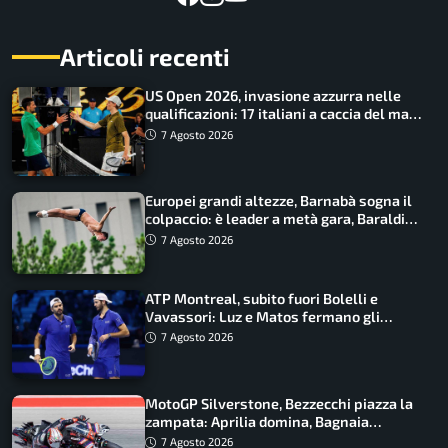
Articoli recenti
US Open 2026, invasione azzurra nelle
qualificazioni: 17 italiani a caccia del main
draw
7 Agosto 2026
Europei grandi altezze, Barnabà sogna il
colpaccio: è leader a metà gara, Baraldi
ancora in corsa
7 Agosto 2026
ATP Montreal, subito fuori Bolelli e
Vavassori: Luz e Matos fermano gli
azzurri
7 Agosto 2026
MotoGP Silverstone, Bezzecchi piazza la
zampata: Aprilia domina, Bagnaia
costretto al Q1
7 Agosto 2026