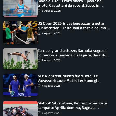
Mondiali U20, Crotti sfiora il podio nel
triplo: Castellani da record, Succo in
finale
8 Agosto 2026
US Open 2026, invasione azzurra nelle
qualificazioni: 17 italiani a caccia del main
draw
7 Agosto 2026
Europei grandi altezze, Barnabà sogna il
colpaccio: è leader a metà gara, Baraldi
ancora in corsa
7 Agosto 2026
ATP Montreal, subito fuori Bolelli e
Vavassori: Luz e Matos fermano gli
azzurri
7 Agosto 2026
MotoGP Silverstone, Bezzecchi piazza la
zampata: Aprilia domina, Bagnaia
costretto al Q1
7 Agosto 2026