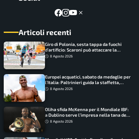
Articoli recenti
Giro di Polonia, sesta tappa da fuochi
d’artificio: Scaroni può attaccare la
maglia di Lemmen
8 Agosto 2026
Europei acquatici, sabato da medaglie per
l’Italia: Paltrinieri guida la staffetta,
Barnabà sogna l’oro dalle grandi altezze
8 Agosto 2026
Oliha sfida McKenna per il Mondiale IBF:
a Dublino serve l’impresa nella tana del
lupo
8 Agosto 2026