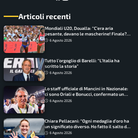
Articoli recenti
Mondiali U20, Doualla: “C’era aria
pesante, davano le mascherine! Finale?
Non ho nulla da perdere”
6 Agosto 2026
Tutto l’orgoglio di Barelli: “L’Italia ha
scritto la storia”
6 Agosto 2026
Lo staff ufficiale di Mancini in Nazionale:
ci sono Oriali e Bonucci, confermato un
ritorno
6 Agosto 2026
Chiara Pellacani: “Ogni medaglia d’oro ha
un significato diverso. Ho fatto il salto di
qualità”
6 Agosto 2026