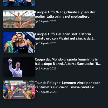
Europei tuffi, Wang chiude ai piedi del
podio: Italia prima nel medagliere
6 Agosto 2026
Europei tuffi, Pellacani nella storia:
quinto oro con Pizzini nel sincro da 3
metri
6 Agosto 2026
Coppa del Mondo di spada femminile in
Italia dopo 8 anni, Alberta Santuccio: “Il
lavoro dà sempre i suoi frutti”
6 Agosto 2026
Tour de Pologne, Lemmen vince per pochi
centimetri su Scaroni: maxi-caduta e
tappa accorciata
6 Agosto 2026