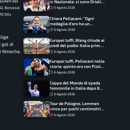
ejubelt das
in Nazionale: ci sono Oriali e
Bonucci, confermato un
2, Borussia
6 Agosto 2026
ritorno
OTO DEx
Chiara Pellacani: “Ogni
medaglia d’oro ha un
significato diverso. Ho fatto
6 Agosto 2026
il salto di qualità”
liga
Europei tuffi, Wang chiude ai
 gol di
piedi del podio: Italia prima
nel medagliere
 di Nmecha.
6 Agosto 2026
Europei tuffi, Pellacani nella
storia: quinto oro con Pizzini
nel sincro da 3 metri
6 Agosto 2026
Coppa del Mondo di spada
femminile in Italia dopo 8
anni, Alberta Santuccio: “Il
6 Agosto 2026
lavoro dà sempre i suoi
Tour de Pologne, Lemmen
frutti”
vince per pochi centimetri
su Scaroni: maxi-caduta e
6 Agosto 2026
tappa accorciata