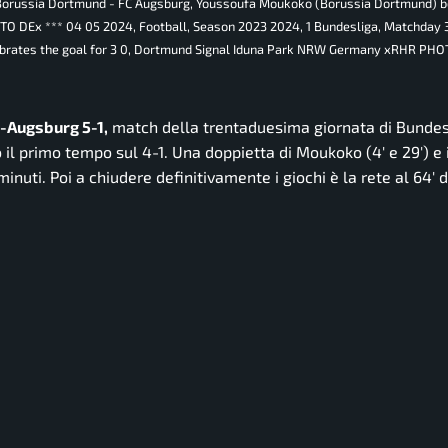
g, Borussia Dortmund - FC Augsburg, Youssoufa Moukoko (Borussia Dortmund) b
O DEx *** 04 05 2024, Football, Season 2023 2024, 1 Bundesliga, Matchday 3
brates the goal for 3 0, Dortmund Signal Iduna Park NRW Germany xRHR PH
-Augsburg 5-1,
match della trentaduesima giornata di Bundes
 il primo tempo sul 4-1. Una doppietta di Moukoko (4′ e 29′) e i
minuti. Poi a chiudere definitivamente i giochi è la rete al 64′