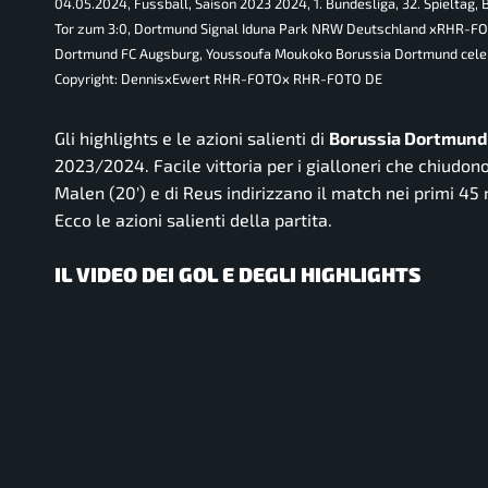
04.05.2024, Fussball, Saison 2023 2024, 1. Bundesliga, 32. Spielta
Tor zum 3:0, Dortmund Signal Iduna Park NRW Deutschland xRHR-FOT
Dortmund FC Augsburg, Youssoufa Moukoko Borussia Dortmund cele
Copyright: DennisxEwert RHR-FOTOx RHR-FOTO DE
Gli highlights e le azioni salienti di
Borussia Dortmund
2023/2024. Facile vittoria per i gialloneri che chiudono
Malen (20′) e di Reus indirizzano il match nei primi 45 
Ecco le azioni salienti della partita.
IL VIDEO DEI GOL E DEGLI HIGHLIGHTS