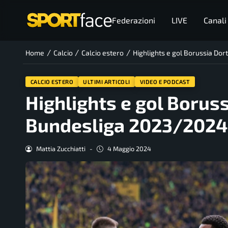
Federazioni
LIVE
Canali
/
/
/
Home
Calcio
Calcio estero
Highlights e gol Borussia D
CALCIO ESTERO
ULTIMI ARTICOLI
VIDEO E PODCAST
Highlights e gol Boru
Bundesliga 2023/2024
Mattia Zucchiatti
-
4 Maggio 2024