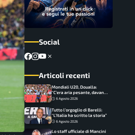
Social
Articoli recenti
Mondiali U20, Doualla:
“C’era aria pesante, davano
le mascherine! Finale? Non
6 Agosto 2026
ho nulla da perdere”
Tutto l’orgoglio di Barelli:
“L’Italia ha scritto la storia”
6 Agosto 2026
Lo staff ufficiale di Mancini