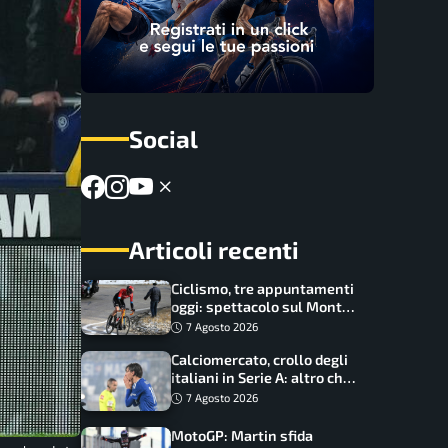
Social
Articoli recenti
Ciclismo, tre appuntamenti
oggi: spettacolo sul Mont
Ventoux, orari e come
7 Agosto 2026
vederli
Calciomercato, crollo degli
italiani in Serie A: altro che
svolta dopo il Mondiale
7 Agosto 2026
MotoGP: Martin sfida