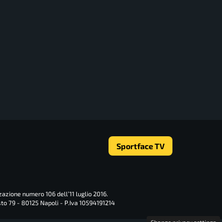
Sportface TV
zazione numero 106 dell’11 luglio 2016.
sto 79 - 80125 Napoli - P.Iva 10594191214