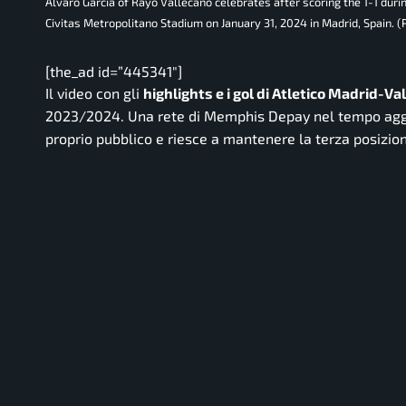
Alvaro Garcia of Rayo Vallecano celebrates after scoring the 1-1 dur
Civitas Metropolitano Stadium on January 31, 2024 in Madrid, Spain.
[the_ad id=”445341″]
Il video con gli
highlights e i gol di Atletico Madrid-Va
2023/2024. Una rete di Memphis Depay nel tempo aggiun
proprio pubblico e riesce a mantenere la terza posizione