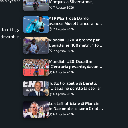
ano played at
Marquez a Silverstone, il
programma e gli orari
7 Agosto 2026
ATP Montreal: Darderi
avanza, Musetti ancora fuori
con Jodar
ta di Liga
7 Agosto 2026
davanti al
Mondiali U20, è bronzo per
Doualla nei 100 metri: “Ho
scacciato l’ansia”
7 Agosto 2026
Mondiali U20, Doualla:
“C’era aria pesante, davano
le mascherine! Finale? Non
6 Agosto 2026
ho nulla da perdere”
Tutto l’orgoglio di Barelli:
“L’Italia ha scritto la storia”
6 Agosto 2026
Lo staff ufficiale di Mancini
in Nazionale: ci sono Oriali e
Bonucci, confermato un
6 Agosto 2026
ritorno