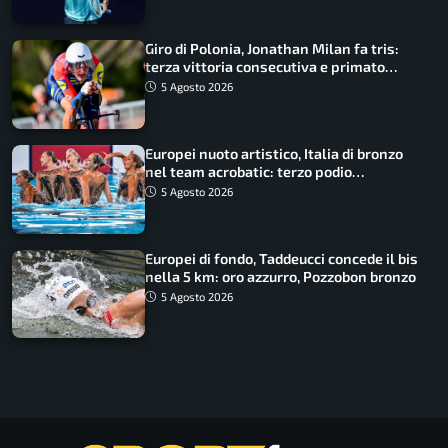
Giro di Polonia, Jonathan Milan fa tris:
terza vittoria consecutiva e primato
rafforzato
5 Agosto 2026
Europei nuoto artistico, Italia di bronzo
nel team acrobatic: terzo podio
consecutivo
5 Agosto 2026
Europei di fondo, Taddeucci concede il bis
nella 5 km: oro azzurro, Pozzobon bronzo
5 Agosto 2026