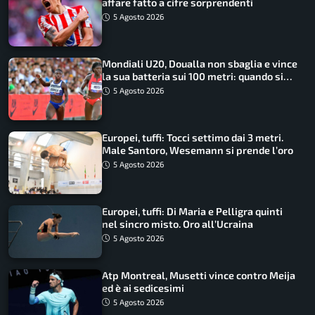
affare fatto a cifre sorprendenti
5 Agosto 2026
Mondiali U20, Doualla non sbaglia e vince
la sua batteria sui 100 metri: quando si
disputano le finali
5 Agosto 2026
Europei, tuffi: Tocci settimo dai 3 metri.
Male Santoro, Wesemann si prende l’oro
5 Agosto 2026
Europei, tuffi: Di Maria e Pelligra quinti
nel sincro misto. Oro all’Ucraina
5 Agosto 2026
Atp Montreal, Musetti vince contro Meija
ed è ai sedicesimi
5 Agosto 2026