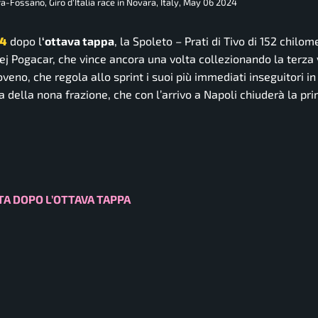
-Fossano, Giro d'Italia race in Novara, Italy, May 06 2024
24
dopo l
‘ottava tappa
, la Spoleto – Prati di Tivo di 152 chilome
ej Pogacar, che vince ancora una volta collezionando la terza v
veno, che regola allo sprint i suoi più immediati inseguitori in
ia della nona frazione, che con l’arrivo a Napoli chiuderà la pr
ATA DOPO L’OTTAVA TAPPA