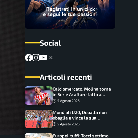
Social
Articoli recenti
Calciomercato, Molina torna
in Serie A: affare fatto a
cifre sorprendenti
5 Agosto 2026
Mondiali U20, Doualla non
sbaglia e vince la sua
batteria sui 100 metri:
5 Agosto 2026
quando si disputano le finali
Europei, tuffi: Tocci settimo