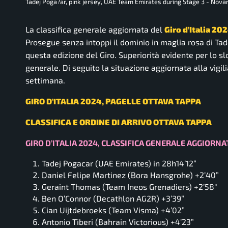
Tadej Poga?ar, pink jersey, UAE Team Emirates during Stage 3 - Novara
La classifica generale aggiornata del
Giro d’Italia 20
Prosegue senza intoppi il dominio in maglia rosa di Tad
questa edizione del Giro. Superiorità evidente per lo slo
generale. Di seguito la situazione aggiornata alla vigil
settimana.
GIRO D’ITALIA 2024, PAGELLE OTTAVA TAPPA
CLASSIFICA E ORDINE DI ARRIVO OTTAVA TAPPA
GIRO D’ITALIA 2024, CLASSIFICA GENERALE AGGIORN
Tadej Pogacar (UAE Emirates) in 28h14’12”
Daniel Felipe Martinez (Bora Hansgrohe) +2’40”
Geraint Thomas (Team Ineos Grenadiers) +2’58″
Ben O’Connor (Decathlon AG2R) +3’39”
Cian Uijtdebroeks (Team Visma) +4’02”
Antonio Tiberi (Bahrain Victorious) +4’23”