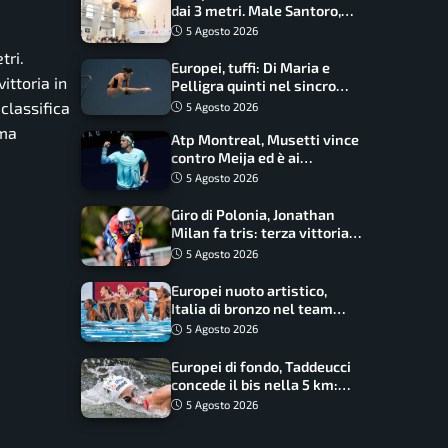
dai 3 metri. Male Santoro,
Wesemann si prende l’oro
5 Agosto 2026
tri.
Europei, tuffi: Di Maria e
ittoria in
Pelligra quinti nel sincro
misto. Oro all’Ucraina
 classifica
5 Agosto 2026
ima
Atp Montreal, Musetti vince
contro Meija ed è ai
sedicesimi
5 Agosto 2026
Giro di Polonia, Jonathan
Milan fa tris: terza vittoria
consecutiva e primato
5 Agosto 2026
rafforzato
Europei nuoto artistico,
Italia di bronzo nel team
acrobatic: terzo podio
5 Agosto 2026
consecutivo
Europei di fondo, Taddeucci
concede il bis nella 5 km:
oro azzurro, Pozzobon
5 Agosto 2026
bronzo