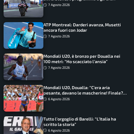
7 Agosto 2026
ATP Montreal: Darderi avanza, Musetti
ancora fuori con Jodar
7 Agosto 2026
Mondiali U20, è bronzo per Doualla nei
100 metri: “Ho scacciato l’ansia”
7 Agosto 2026
Mondiali U20, Doualla: “C’era aria
pesante, davano le mascherine! Finale?
Non ho nulla da perdere”
6 Agosto 2026
Tutto l’orgoglio di Barelli: “L’Italia ha
scritto la storia”
6 Agosto 2026