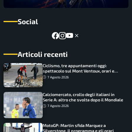
Social
Articoli recenti
Ciclismo, tre appuntamenti oggi:
spettacolo sul Mont Ventoux, orari e
come vederli
7 Agosto 2026
Calciomercato, crollo degli italiani in
Serie A: altro che svolta dopo il Mondiale
7 Agosto 2026
MotoGP: Martin sfida Marquez a
Silverstone, il programma e gli orari