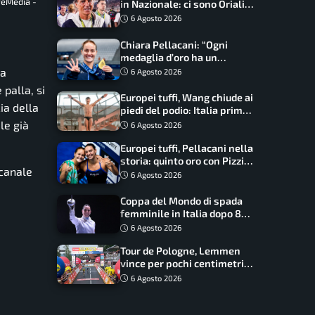
veMedia -
in Nazionale: ci sono Oriali e
Bonucci, confermato un
6 Agosto 2026
ritorno
Chiara Pellacani: “Ogni
medaglia d’oro ha un
significato diverso. Ho fatto
da
6 Agosto 2026
il salto di qualità”
 palla, si
Europei tuffi, Wang chiude ai
ia della
piedi del podio: Italia prima
nel medagliere
le già
6 Agosto 2026
Europei tuffi, Pellacani nella
storia: quinto oro con Pizzini
 canale
nel sincro da 3 metri
6 Agosto 2026
Coppa del Mondo di spada
femminile in Italia dopo 8
anni, Alberta Santuccio: “Il
6 Agosto 2026
lavoro dà sempre i suoi
Tour de Pologne, Lemmen
frutti”
vince per pochi centimetri
su Scaroni: maxi-caduta e
6 Agosto 2026
tappa accorciata