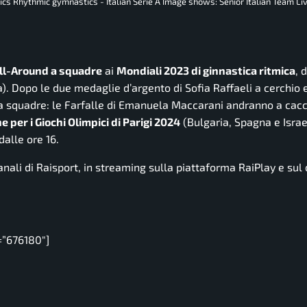
ics Rhythmic gymnastics - Italian Serie A Image shows: Senior Italian Team Li
ll-Around a squadre
ai
Mondiali 2023 di ginnastica ritmica
, 
). Dopo le due medaglie d’argento di Sofia Raffaeli a cerchio e
a squadre: le Farfalle di Emanuela Maccarani andranno a cacc
 per i Giochi Olimpici di Parigi 2024
(Bulgaria, Spagna e Israe
alle ore 16.
anali di Raisport, in streaming sulla piattaforma RaiPlay e sul
=”676180″]