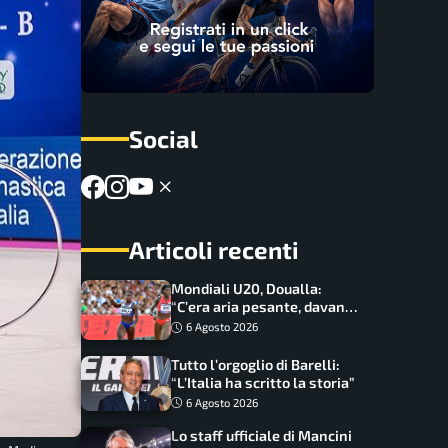
Social
Articoli recenti
Mondiali U20, Doualla:
“C’era aria pesante, davano
le mascherine! Finale? Non
6 Agosto 2026
ho nulla da perdere”
Tutto l’orgoglio di Barelli:
“L’Italia ha scritto la storia”
6 Agosto 2026
Lo staff ufficiale di Mancini