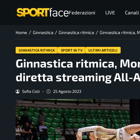
Federazioni
LIVE
Canali
/
/
/
Home
Ginnastica
Ginnastica ritmica
Ginnastica ritmica, 
GINNASTICA RITMICA
SPORT IN TV
ULTIMI ARTICOLI
Ginnastica ritmica, Mon
diretta streaming All-
Sofia Cioli
-
25 Agosto 2023