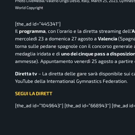
Photo LiveMedia/Valerio Origo Desio, Italy, March 25, 2023, Gymnast
World Copyright
[the_ad id=”445341″]
Il
programma
, con l’orario e la diretta streaming dell’
A
mercoledì 23 a domenica 27 agosto a
Valencia
(Spagna
torna sulle pedane spagnole con il concorso generale 
medaglia iridata e di
uno dei cinque pass a disposizione
ammesse). Appuntamento venerdì 25 agosto a partire d
Diretta tv
– La diretta delle gare sarà disponibile sui c
YouTube della International Gymnastics Federation.
SEGUI LA DIRETT
[the_ad id=”1049643″] [the_ad id=”668943″] [the_ad id