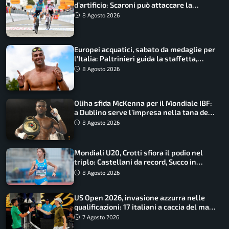
d’artificio: Scaroni può attaccare la
maglia di Lemmen
8 Agosto 2026
Europei acquatici, sabato da medaglie per
l’Italia: Paltrinieri guida la staffetta,
Barnabà sogna l’oro dalle grandi altezze
8 Agosto 2026
Oliha sfida McKenna per il Mondiale IBF:
a Dublino serve l’impresa nella tana del
lupo
8 Agosto 2026
Mondiali U20, Crotti sfiora il podio nel
triplo: Castellani da record, Succo in
finale
8 Agosto 2026
US Open 2026, invasione azzurra nelle
qualificazioni: 17 italiani a caccia del main
draw
7 Agosto 2026