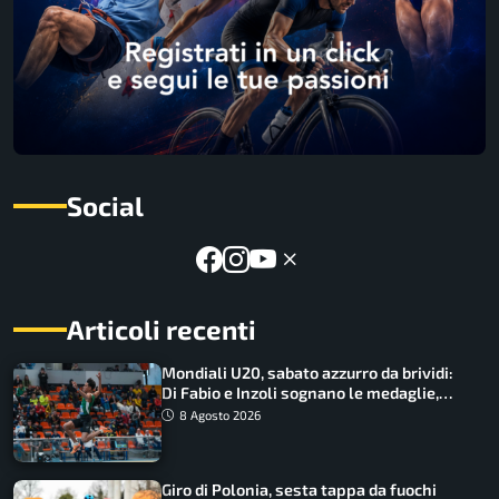
Social
Articoli recenti
Mondiali U20, sabato azzurro da brividi:
Di Fabio e Inzoli sognano le medaglie,
Castellani e Succo in finale
8 Agosto 2026
Giro di Polonia, sesta tappa da fuochi