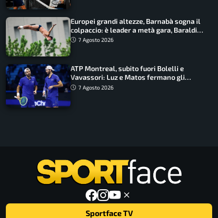
Europei grandi altezze, Barnabà sogna il
colpaccio: è leader a metà gara, Baraldi
ancora in corsa
7 Agosto 2026
ATP Montreal, subito fuori Bolelli e
Vavassori: Luz e Matos fermano gli
azzurri
7 Agosto 2026
Sportface TV