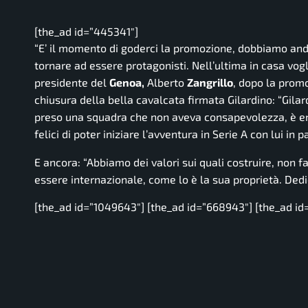
[the_ad id=”445341″]
“E’ il momento di goderci la promozione, dobbiamo and
tornare ad essere protagonisti. Nell’ultima in casa vog
presidente del
Genoa,
Alberto
Zangrillo
, dopo la promo
chiusura della bella cavalcata firmata Gilardino:
“Gilar
preso una squadra che non aveva consapevolezza, è en
felici di poter iniziare l’avventura in Serie A con lui in p
E ancora:
“Abbiamo dei valori sui quali costruire, non
essere internazionale, come lo è la sua proprietà. Dedi
[the_ad id=”1049643″] [the_ad id=”668943″] [the_ad id