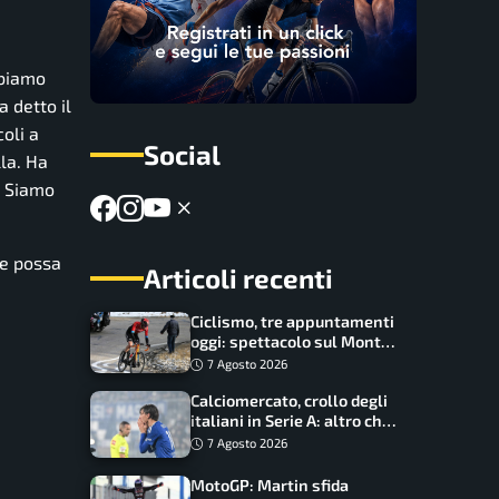
bbiamo
a detto il
coli a
Social
la. Ha
. Siamo
he possa
Articoli recenti
Ciclismo, tre appuntamenti
oggi: spettacolo sul Mont
Ventoux, orari e come
7 Agosto 2026
vederli
Calciomercato, crollo degli
italiani in Serie A: altro che
svolta dopo il Mondiale
7 Agosto 2026
MotoGP: Martin sfida