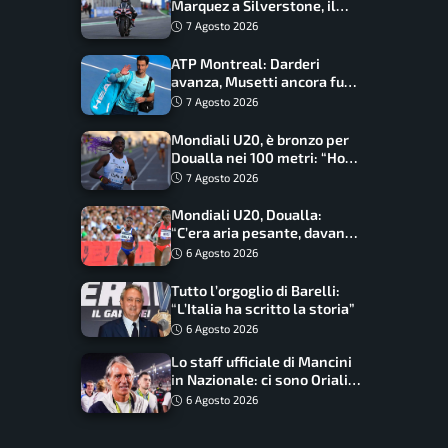
Marquez a Silverstone, il
programma e gli orari
7 Agosto 2026
ATP Montreal: Darderi
avanza, Musetti ancora fuori
con Jodar
7 Agosto 2026
Mondiali U20, è bronzo per
Doualla nei 100 metri: “Ho
scacciato l’ansia”
7 Agosto 2026
Mondiali U20, Doualla:
“C’era aria pesante, davano
le mascherine! Finale? Non
6 Agosto 2026
ho nulla da perdere”
Tutto l’orgoglio di Barelli:
“L’Italia ha scritto la storia”
6 Agosto 2026
Lo staff ufficiale di Mancini
in Nazionale: ci sono Oriali e
Bonucci, confermato un
6 Agosto 2026
ritorno