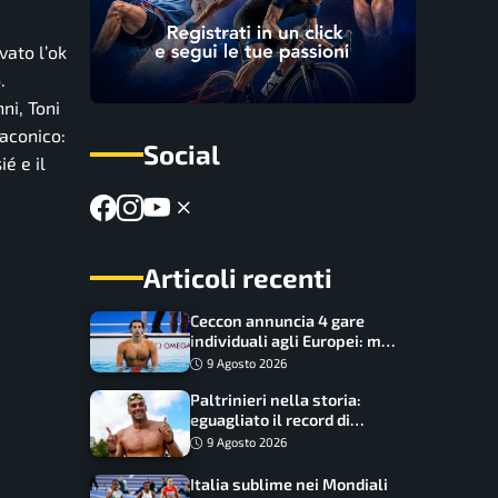
vato l’ok
.
ni, Toni
laconico:
Social
é e il
Articoli recenti
Ceccon annuncia 4 gare
individuali agli Europei: ma
c’è una grossa rinuncia
9 Agosto 2026
Paltrinieri nella storia:
eguagliato il record di
medaglie di Federica
9 Agosto 2026
Pellegrini
Italia sublime nei Mondiali