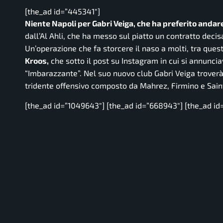
[the_ad id=”445341″]
Niente Napoli per Gabri Veiga, che ha preferito andar
dall’Al Ahli, che ha messo sul piatto un contratto deci
Un’operazione che fa storcere il naso a molti, tra questi
Kroos,
che sotto il post su Instagram in cui si annuncia
“Imbarazzante”.
Nel suo nuovo club Gabri Veiga troverà 
tridente offensivo composto da Mahrez, Firmino e Sai
[the_ad id=”1049643″] [the_ad id=”668943″] [the_ad id