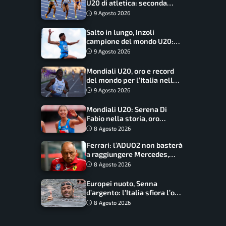
U20 di atletica: seconda
dietro solo agli USA nel
9 Agosto 2026
medagliere
Salto in lungo, Inzoli
campione del mondo U20:
basta un centimetro
9 Agosto 2026
Mondiali U20, oro e record
del mondo per l’Italia nella
4×100 mista: Doualla
9 Agosto 2026
straordinaria
Mondiali U20: Serena Di
Fabio nella storia, oro
dominio totale nei 5000 di
8 Agosto 2026
marcia
Ferrari: l’ADUO2 non basterà
a raggiungere Mercedes,
novità per la Macarena
8 Agosto 2026
Europei nuoto, Senna
d’argento: l’Italia sfiora l’oro
nella staffetta, Paltrinieri
8 Agosto 2026
da urlo, il bilancio azzurro