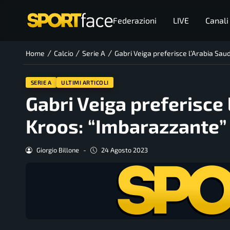
Federazioni
LIVE
Canali
/
/
/
Home
Calcio
Serie A
Gabri Veiga preferisce l’Arabia Saud
SERIE A
ULTIMI ARTICOLI
Gabri Veiga preferisce 
Kroos: “Imbarazzante”
Giorgio Billone
-
24 Agosto 2023