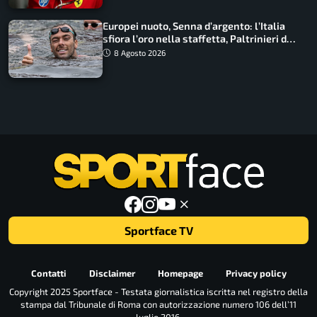
Europei nuoto, Senna d’argento: l’Italia
sfiora l’oro nella staffetta, Paltrinieri da
urlo, il bilancio azzurro
8 Agosto 2026
Sportface TV
Contatti
Disclaimer
Homepage
Privacy policy
Copyright 2025 Sportface - Testata giornalistica iscritta nel registro della
stampa dal Tribunale di Roma con autorizzazione numero 106 dell’11
luglio 2016.