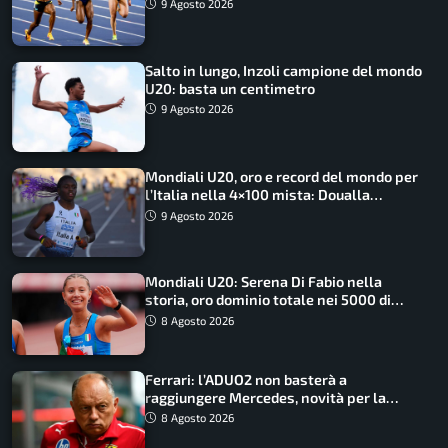
medagliere
9 Agosto 2026
Salto in lungo, Inzoli campione del mondo
U20: basta un centimetro
9 Agosto 2026
Mondiali U20, oro e record del mondo per
l’Italia nella 4×100 mista: Doualla
straordinaria
9 Agosto 2026
Mondiali U20: Serena Di Fabio nella
storia, oro dominio totale nei 5000 di
marcia
8 Agosto 2026
Ferrari: l’ADUO2 non basterà a
raggiungere Mercedes, novità per la
Macarena
8 Agosto 2026