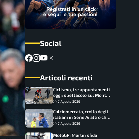
Social
Articoli recenti
Ciclismo, tre appuntamenti
oggi: spettacolo sul Mont
Ventoux, orari e come
7 Agosto 2026
vederli
Calciomercato, crollo degli
italiani in Serie A: altro che
svolta dopo il Mondiale
7 Agosto 2026
MotoGP: Martin sfida