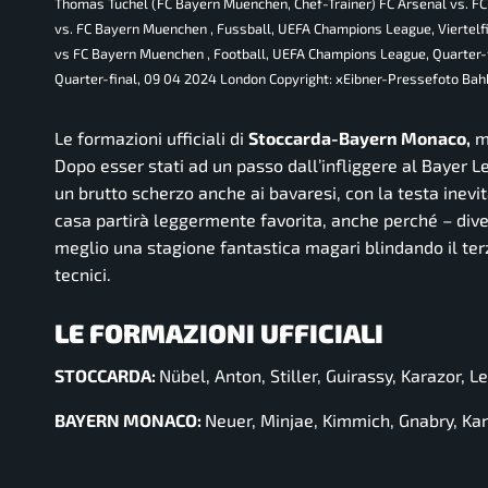
Thomas Tuchel (FC Bayern Muenchen, Chef-Trainer) FC Arsenal vs. FC
vs. FC Bayern Muenchen , Fussball, UEFA Champions League, Viertel
vs FC Bayern Muenchen , Football, UEFA Champions League, Quarter-
Quarter-final, 09 04 2024 London Copyright: xEibner-Pressefoto B
Le formazioni ufficiali di
Stoccarda-Bayern Monaco,
ma
Dopo esser stati ad un passo dall’infliggere al Bayer L
un brutto scherzo anche ai bavaresi, con la testa inevi
casa partirà leggermente favorita, anche perché – div
meglio una stagione fantastica magari blindando il ter
tecnici.
LE FORMAZIONI UFFICIALI
STOCCARDA:
Nübel, Anton, Stiller, Guirassy, Karazor, L
BAYERN MONACO:
Neuer, Minjae, Kimmich, Gnabry, Kane