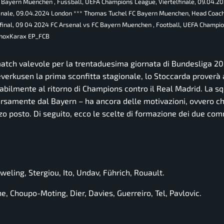
 Bayern Muenchen , Fussball, UEFA Champions League, Viertelfinale, 09.04.2
finale, 09.04.2024 London *** Thomas Tuchel FC Bayern Muenchen, Head Coac
final, 09 04 2024 FC Arsenal vs FC Bayern Muenchen , Football, UEFA Champi
ahhoxKarax EP_FCB
tch valevole per la trentaduesima giornata di Bundesliga 2
everkusen la prima sconfitta stagionale, lo Stoccarda proverà 
tabilmente al ritorno di Champions contro il Real Madrid. La s
ersamente dal Bayern – ha ancora delle motivazioni, ovvero ch
zo posto. Di seguito, ecco le scelte di formazione dei due com
eweling, Stergiou, Ito, Undav, Führich, Rouault.
, Choupo-Moting, Dier, Davies, Guerreiro, Tel, Pavlovic.