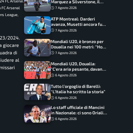
024 FC Arsenal
Marquez a Silverstone, il
programma e gli orari
h FC Arsenal
7 Agosto 2026
ons League,
ATP Montreal: Darderi
avanza, Musetti ancora fuori
con Jodar
7 Agosto 2026
023/2024.
Mondiali U20, è bronzo per
a giocare
Doualla nei 100 metri: “Ho
scacciato l’ansia”
quadra di
7 Agosto 2026
iudere al
Mondiali U20, Doualla:
missari
“C’era aria pesante, davano
le mascherine! Finale? Non
6 Agosto 2026
ho nulla da perdere”
Tutto l’orgoglio di Barelli:
“L’Italia ha scritto la storia”
6 Agosto 2026
Lo staff ufficiale di Mancini
in Nazionale: ci sono Oriali e
Bonucci, confermato un
6 Agosto 2026
ritorno