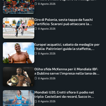
Castellani e Succo in finale
8 Agosto 2026
Giro di Polonia, sesta tappa da fuochi
d’artificio: Scaroni può attaccare la
maglia di Lemmen
8 Agosto 2026
Europei acquatici, sabato da medaglie per
l’Italia: Paltrinieri guida la staffetta,
Barnabà sogna l’oro dalle grandi altezze
8 Agosto 2026
Oliha sfida McKenna per il Mondiale IBF:
a Dublino serve l’impresa nella tana del
lupo
8 Agosto 2026
Mondiali U20, Crotti sfiora il podio nel
triplo: Castellani da record, Succo in
finale
8 Agosto 2026