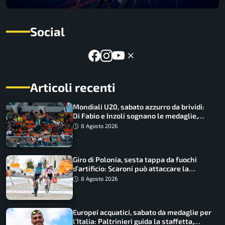
Social
Articoli recenti
Mondiali U20, sabato azzurro da brividi:
Di Fabio e Inzoli sognano le medaglie,
Castellani e Succo in finale
8 Agosto 2026
Giro di Polonia, sesta tappa da fuochi
d’artificio: Scaroni può attaccare la
maglia di Lemmen
8 Agosto 2026
Europei acquatici, sabato da medaglie per
l’Italia: Paltrinieri guida la staffetta,