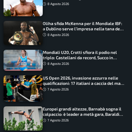
Barnabà sogna l’oro dalle grandi altezze
8 Agosto 2026
Oliha sfida McKenna per il Mondiale IBF:
a Dublino serve l’impresa nella tana del
lupo
8 Agosto 2026
Mondiali U20, Crotti sfiora il podio nel
triplo: Castellani da record, Succo in
finale
8 Agosto 2026
US Open 2026, invasione azzurra nelle
qualificazioni: 17 italiani a caccia del main
draw
7 Agosto 2026
Europei grandi altezze, Barnabà sogna il
colpaccio: è leader a metà gara, Baraldi
ancora in corsa
7 Agosto 2026