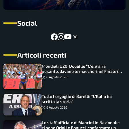
Social
Articoli recenti
Mondiali U20, Doualla: “C’era aria
pesante, davano le mascherine! Finale?
Non ho nulla da perdere”
6 Agosto 2026
Tutto l’orgoglio di Barelli: “L’Italia ha
scritto la storia”
6 Agosto 2026
Lo staff ufficiale di Mancini in Nazionale:
ci sono Oriali e Bonucci, confermato un