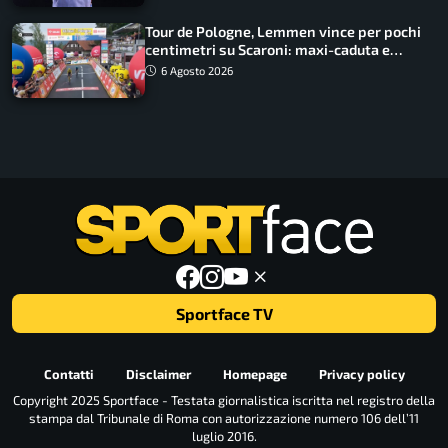
Tour de Pologne, Lemmen vince per pochi
centimetri su Scaroni: maxi-caduta e
tappa accorciata
6 Agosto 2026
Sportface TV
Contatti
Disclaimer
Homepage
Privacy policy
Copyright 2025 Sportface - Testata giornalistica iscritta nel registro della
stampa dal Tribunale di Roma con autorizzazione numero 106 dell’11
luglio 2016.