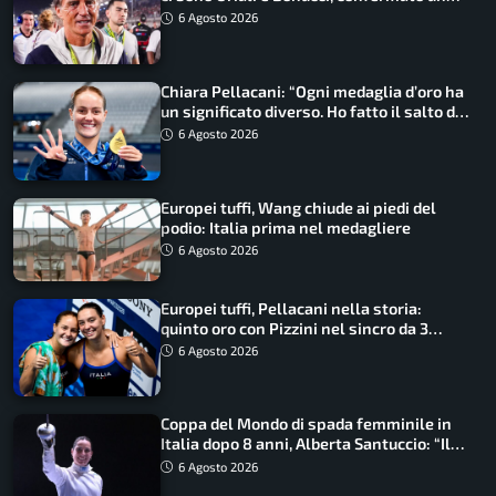
ritorno
6 Agosto 2026
Chiara Pellacani: “Ogni medaglia d’oro ha
un significato diverso. Ho fatto il salto di
qualità”
6 Agosto 2026
Europei tuffi, Wang chiude ai piedi del
podio: Italia prima nel medagliere
6 Agosto 2026
Europei tuffi, Pellacani nella storia:
quinto oro con Pizzini nel sincro da 3
metri
6 Agosto 2026
Coppa del Mondo di spada femminile in
Italia dopo 8 anni, Alberta Santuccio: “Il
lavoro dà sempre i suoi frutti”
6 Agosto 2026