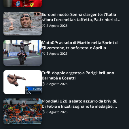
Europei nuoto, Senna d’argento: l’Italia
sfiora l’oro nella staffetta, Paltrinieri da
urlo, il bilancio azzurro
8 Agosto 2026
MotoGP: assolo di Martin nella Sprint di
Silverstone, trionfo totale Aprilia
8 Agosto 2026
Tuffi, doppio argento a Parigi: brillano
Barnabà e Cosetti
8 Agosto 2026
Mondiali U20, sabato azzurro da brividi:
Di Fabio e Inzoli sognano le medaglie,
Castellani e Succo in finale
8 Agosto 2026