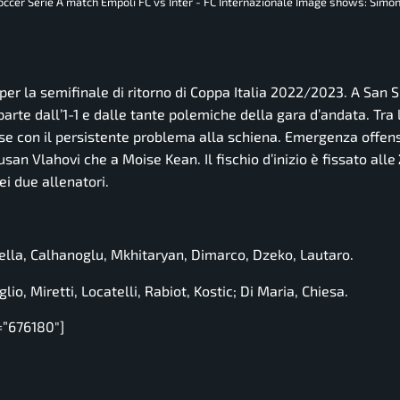
 soccer Serie A match Empoli FC vs Inter - FC Internazionale Image shows: Simo
per la semifinale di ritorno di Coppa Italia 2022/2023. A San Si
arte dall’1-1 e dalle tante polemiche della gara d’andata. Tra l
rese con il persistente problema alla schiena. Emergenza offen
san Vlahovi che a Moise Kean. Il fischio d’inizio è fissato alle
ei due allenatori.
ella, Calhanoglu, Mkhitaryan, Dimarco, Dzeko, Lautaro.
lio, Miretti, Locatelli, Rabiot, Kostic; Di Maria, Chiesa.
=”676180″]