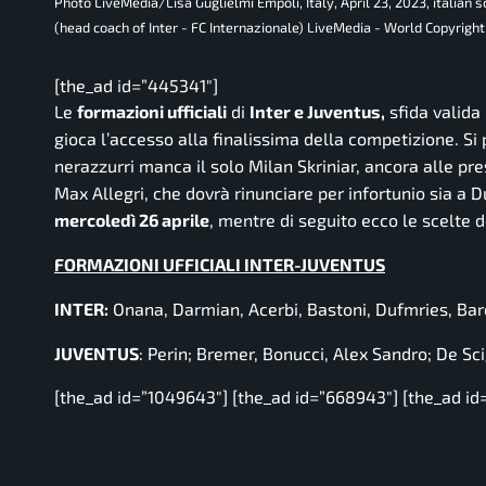
Photo LiveMedia/Lisa Guglielmi Empoli, Italy, April 23, 2023, italian
(head coach of Inter - FC Internazionale) LiveMedia - World Copyright
[the_ad id=”445341″]
Le
formazioni ufficiali
di
Inter e Juventus,
sfida valida 
gioca l’accesso alla finalissima della competizione. Si p
nerazzurri manca il solo Milan Skriniar, ancora alle p
Max Allegri, che dovrà rinunciare per infortunio sia a Du
mercoledì
26 aprile
, mentre di seguito ecco le scelte d
FORMAZIONI UFFICIALI INTER-JUVENTUS
INTER:
Onana, Darmian, Acerbi, Bastoni, Dufmries, Bar
JUVENTUS
: Perin; Bremer, Bonucci, Alex Sandro; De Scig
[the_ad id=”1049643″] [the_ad id=”668943″] [the_ad id