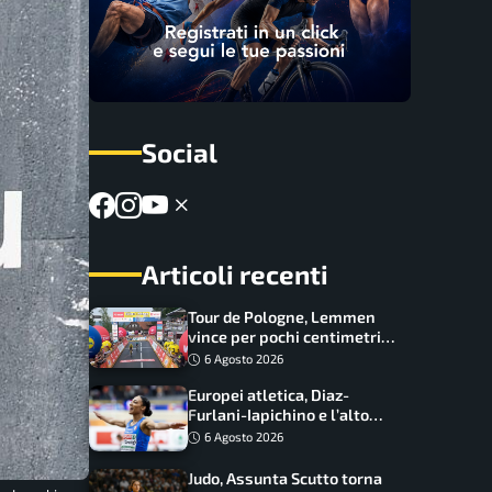
Social
Articoli recenti
Tour de Pologne, Lemmen
vince per pochi centimetri
su Scaroni: maxi-caduta e
6 Agosto 2026
tappa accorciata
Europei atletica, Diaz-
Furlani-Iapichino e l’alto
azzurro: l’Italia sogna nei
6 Agosto 2026
salti
Judo, Assunta Scutto torna