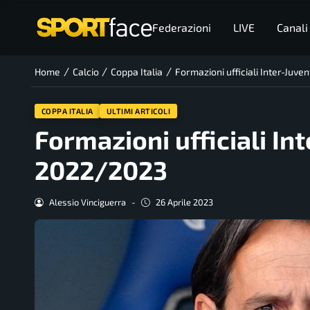
Federazioni
LIVE
Canali
/
/
/
Home
Calcio
Coppa Italia
Formazioni ufficiali Inter-Juve
COPPA ITALIA
ULTIMI ARTICOLI
Formazioni ufficiali In
2022/2023
Alessio Vinciguerra
-
26 Aprile 2023