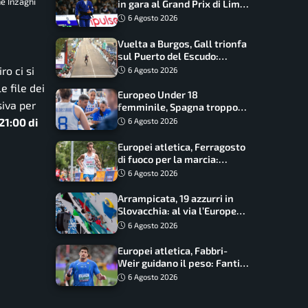
ne Inzaghi
in gara al Grand Prix di Lima:
17 azzurri convocati
6 Agosto 2026
Vuelta a Burgos, Gall trionfa
sul Puerto del Escudo:
Ciccone secondo e nuova
ro ci si
6 Agosto 2026
maglia di leader
e file dei
Europeo Under 18
siva per
femminile, Spagna troppo
forte: Italia battuta 95-41,
21:00 di
6 Agosto 2026
ora si gioca il Mondiale
Europei atletica, Ferragosto
di fuoco per la marcia:
Palmisano, Stano e
6 Agosto 2026
Fortunato guidano l’Italia
Arrampicata, 19 azzurri in
Slovacchia: al via l’Europe
Series Lead, tappa decisiva
6 Agosto 2026
per la Speed
Europei atletica, Fabbri-
Weir guidano il peso: Fantini
difende il titolo nel martello
6 Agosto 2026