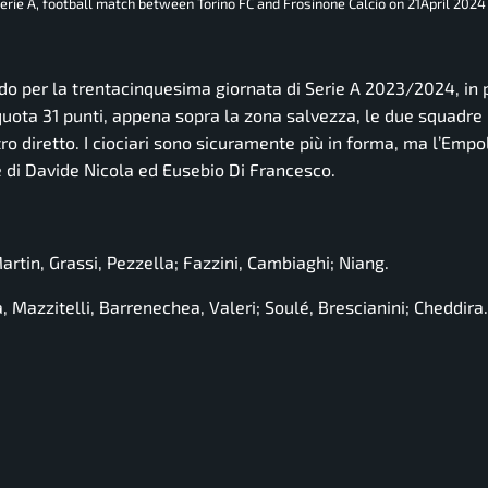
erie A, football match between Torino FC and Frosinone Calcio on 21April 2024
ido per la trentacinquesima giornata di Serie A 2023/2024, i
quota 31 punti, appena sopra la zona salvezza, le due squadre
 diretto. I ciociari sono sicuramente più in forma, ma l’Empol
te di Davide Nicola ed Eusebio Di Francesco.
Martin, Grassi, Pezzella; Fazzini, Cambiaghi; Niang.
a, Mazzitelli, Barrenechea, Valeri; Soulé, Brescianini; Cheddira.