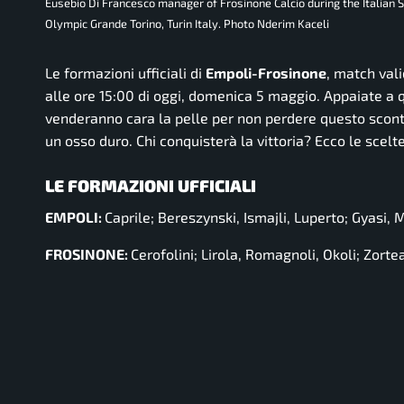
Eusebio Di Francesco manager of Frosinone Calcio during the Italian S
Olympic Grande Torino, Turin Italy. Photo Nderim Kaceli
Le formazioni ufficiali di
Empoli-Frosinone
, match val
alle ore 15:00 di oggi, domenica 5 maggio. Appaiate a 
venderanno cara la pelle per non perdere questo scontro
un osso duro. Chi conquisterà la vittoria? Ecco le scel
LE FORMAZIONI UFFICIALI
EMPOLI:
Caprile; Bereszynski, Ismajli, Luperto; Gyasi, 
FROSINONE:
Cerofolini; Lirola, Romagnoli, Okoli; Zorte