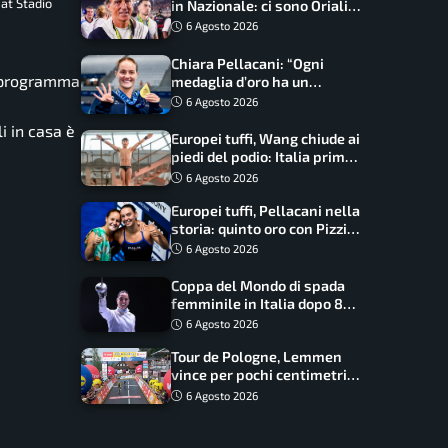
 at Stadio
in Nazionale: ci sono Oriali e
Bonucci, confermato un
6 Agosto 2026
ritorno
Chiara Pellacani: “Ogni
n programma
medaglia d’oro ha un
significato diverso. Ho fatto
6 Agosto 2026
il salto di qualità”
i in casa è
Europei tuffi, Wang chiude ai
piedi del podio: Italia prima
nel medagliere
6 Agosto 2026
Europei tuffi, Pellacani nella
storia: quinto oro con Pizzini
nel sincro da 3 metri
6 Agosto 2026
Coppa del Mondo di spada
femminile in Italia dopo 8
anni, Alberta Santuccio: “Il
6 Agosto 2026
lavoro dà sempre i suoi
Tour de Pologne, Lemmen
frutti”
vince per pochi centimetri
su Scaroni: maxi-caduta e
6 Agosto 2026
tappa accorciata