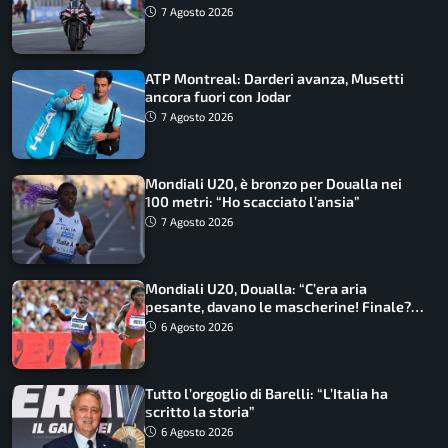
7 Agosto 2026
ATP Montreal: Darderi avanza, Musetti
ancora fuori con Jodar
7 Agosto 2026
Mondiali U20, è bronzo per Doualla nei
100 metri: “Ho scacciato l’ansia”
7 Agosto 2026
Mondiali U20, Doualla: “C’era aria
pesante, davano le mascherine! Finale?
Non ho nulla da perdere”
6 Agosto 2026
Tutto l’orgoglio di Barelli: “L’Italia ha
scritto la storia”
6 Agosto 2026