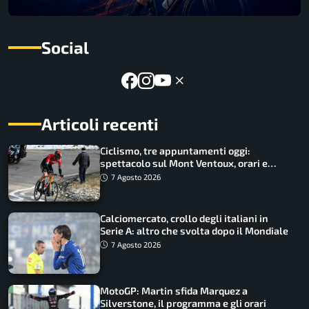
Social
Articoli recenti
Ciclismo, tre appuntamenti oggi:
spettacolo sul Mont Ventoux, orari e
come vederli
7 Agosto 2026
Calciomercato, crollo degli italiani in
Serie A: altro che svolta dopo il Mondiale
7 Agosto 2026
MotoGP: Martin sfida Marquez a
Silverstone, il programma e gli orari