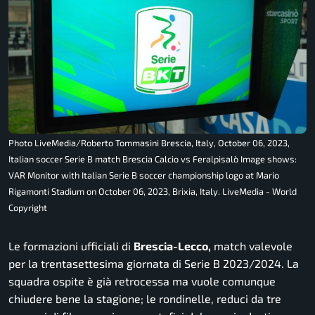
Photo LiveMedia/Roberto Tommasini Brescia, Italy, October 06, 2023,
Italian soccer Serie B match Brescia Calcio vs Feralpisalò Image shows:
VAR Monitor with Italian Serie B soccer championship logo at Mario
Rigamonti Stadium on October 06, 2023, Brixia, Italy. LiveMedia - World
Copyright
Le formazioni ufficiali di
Brescia-Lecco,
match valevole
per la trentasettesima giornata di Serie B 2023/2024. La
squadra ospite è già retrocessa ma vuole comunque
chiudere bene la stagione; le rondinelle, reduci da tre