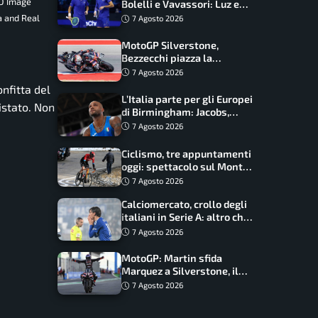
ID Image
Bolelli e Vavassori: Luz e
Matos fermano gli azzurri
a and Real
7 Agosto 2026
MotoGP Silverstone,
Bezzecchi piazza la
zampata: Aprilia domina,
7 Agosto 2026
Bagnaia costretto al Q1
onfitta del
L’Italia parte per gli Europei
istato. Non
di Birmingham: Jacobs,
Tamberi e Battocletti
7 Agosto 2026
guidano una spedizione
record
Ciclismo, tre appuntamenti
oggi: spettacolo sul Mont
Ventoux, orari e come
7 Agosto 2026
vederli
Calciomercato, crollo degli
italiani in Serie A: altro che
svolta dopo il Mondiale
7 Agosto 2026
MotoGP: Martin sfida
Marquez a Silverstone, il
programma e gli orari
7 Agosto 2026