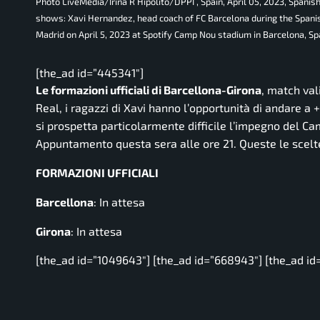
Photo LiveMedia/Irina R Hipolito/DPPI , Spain, April 05, 2023, S
shows: Xavi Hernandez, head coach of FC Barcelona during the Spanis
Madrid on April 5, 2023 at Spotify Camp Nou stadium in Barcelona, S
[the_ad id=”445341″]
Le formazioni ufficiali di Barcellona-Girona
, match val
Real, i ragazzi di Xavi hanno l’opportunità di andare 
si prospetta particolarmente difficile l’impegno del Cam
Appuntamento questa sera alle ore 21. Queste le scelte
FORMAZIONI UFFICIALI
Barcellona
: In attesa
Girona
: In attesa
[the_ad id=”1049643″] [the_ad id=”668943″] [the_ad id