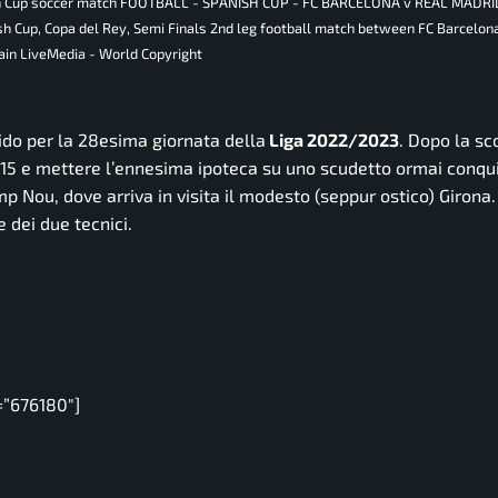
panish Cup soccer match FOOTBALL - SPANISH CUP - FC BARCELONA v REAL MADR
h Cup, Copa del Rey, Semi Finals 2nd leg football match between FC Barcelon
pain LiveMedia - World Copyright
ido per la 28esima giornata della
Liga 2022/2023
. Dopo la sc
a +15 e mettere l’ennesima ipoteca su uno scudetto ormai conqu
p Nou, dove arriva in visita il modesto (seppur ostico) Girona.
 dei due tecnici.
=”676180″]