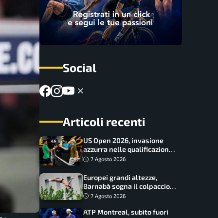
Social
Articoli recenti
US Open 2026, invasione
azzurra nelle qualificazioni:
17 italiani a caccia del main
7 Agosto 2026
draw
Europei grandi altezze,
Barnabà sogna il colpaccio:
è leader a metà gara, Baraldi
7 Agosto 2026
ancora in corsa
ATP Montreal, subito fuori