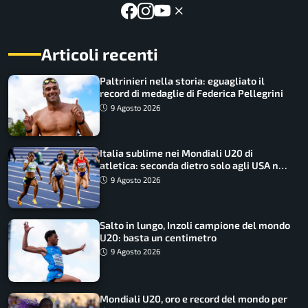
Articoli recenti
Paltrinieri nella storia: eguagliato il
record di medaglie di Federica Pellegrini
9 Agosto 2026
Italia sublime nei Mondiali U20 di
atletica: seconda dietro solo agli USA nel
medagliere
9 Agosto 2026
Salto in lungo, Inzoli campione del mondo
U20: basta un centimetro
9 Agosto 2026
Mondiali U20, oro e record del mondo per