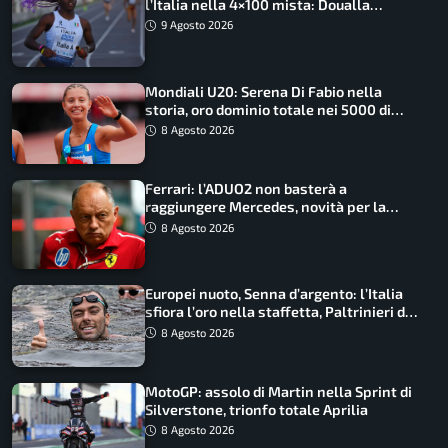
l’Italia nella 4×100 mista: Doualla
straordinaria
9 Agosto 2026
Mondiali U20: Serena Di Fabio nella
storia, oro dominio totale nei 5000 di
marcia
8 Agosto 2026
Ferrari: l’ADUO2 non basterà a
raggiungere Mercedes, novità per la
Macarena
8 Agosto 2026
Europei nuoto, Senna d’argento: l’Italia
sfiora l’oro nella staffetta, Paltrinieri da
urlo, il bilancio azzurro
8 Agosto 2026
MotoGP: assolo di Martin nella Sprint di
Silverstone, trionfo totale Aprilia
8 Agosto 2026