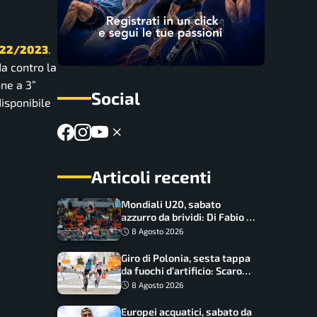
022/2023
.
da contro la
one a 3”
Social
disponibile
Articoli recenti
Mondiali U20, sabato
azzurro da brividi: Di Fabio e
Inzoli sognano le medaglie,
8 Agosto 2026
Castellani e Succo in finale
Giro di Polonia, sesta tappa
da fuochi d’artificio: Scaroni
può attaccare la maglia di
8 Agosto 2026
Lemmen
Europei acquatici, sabato da