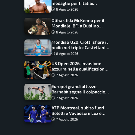
medaglie per l’Italia:
Paltrinieri guida la staffetta,
8 Agosto 2026
Barnabà sogna l’oro dalle
grandi altezze
Oliha sfida McKenna per il
Mondiale IBF: a Dublino
serve l’impresa nella tana
8 Agosto 2026
del lupo
Mondiali U20, Crotti sfiora il
podio nel triplo: Castellani
da record, Succo in finale
8 Agosto 2026
US Open 2026, invasione
azzurra nelle qualificazioni:
17 italiani a caccia del main
7 Agosto 2026
draw
Europei grandi altezze,
Barnabà sogna il colpaccio:
è leader a metà gara, Baraldi
7 Agosto 2026
ancora in corsa
ATP Montreal, subito fuori
Bolelli e Vavassori: Luz e
Matos fermano gli azzurri
7 Agosto 2026