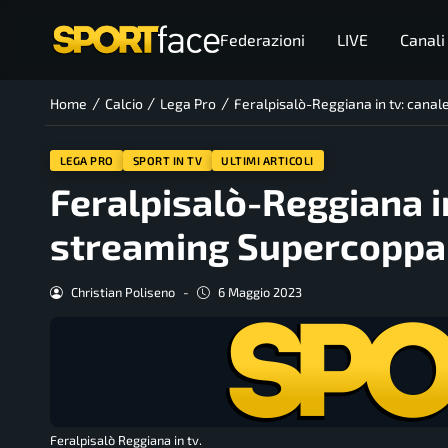
Federazioni
LIVE
Canali
/
/
/
Home
Calcio
Lega Pro
Feralpisalò-Reggiana in tv: canal
LEGA PRO
SPORT IN TV
ULTIMI ARTICOLI
Feralpisalò-Reggiana in
streaming Supercoppa 
Christian Poliseno
-
6 Maggio 2023
Feralpisalò Reggiana in tv.